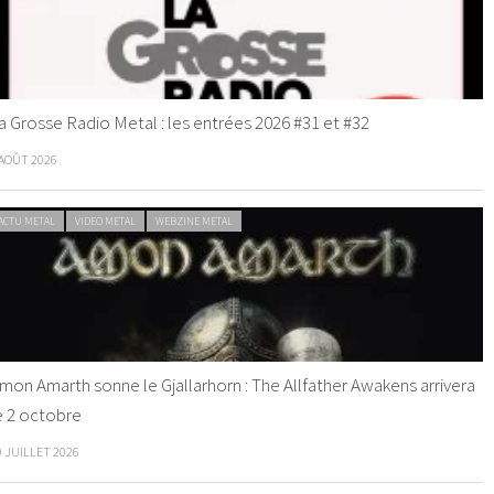
a Grosse Radio Metal : les entrées 2026 #31 et #32
 AOÛT 2026
ACTU METAL
VIDEO METAL
WEBZINE METAL
mon Amarth sonne le Gjallarhorn : The Allfather Awakens arrivera
e 2 octobre
0 JUILLET 2026