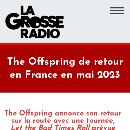
The Offspring de retour
en France en mai 2023
The Offspring annonce son retour
sur la route avec une tournée,
Let the Bad Times Roll
prévue