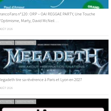
rancoFans n°120 : ORP – OAI REGGAE PARTY, Une Touche
’Optimisme, Marty, David McNeil…
 AOÛT 2026
ACTU METAL
WEBZINE METAL
egadeth tire sa révérence à Paris et Lyon en 2027
 AOÛT 2026
ACTU METAL
WEBZINE METAL