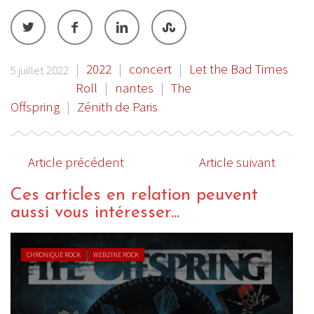
|
2022
|
concert
|
Let the Bad Times
5 juillet 2022
Roll
|
nantes
|
The
Offspring
|
Zénith de Paris
Article précédent
Article suivant
Ces articles en relation peuvent
aussi vous intéresser...
CHRONIQUE ROCK
WEBZINE ROCK