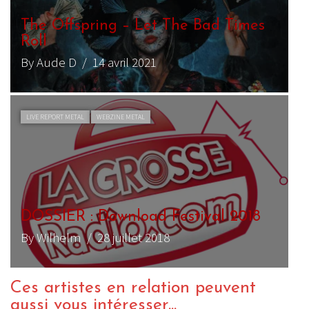
The Offspring – Let The Bad Times
Roll
By Aude D
/ 14 avril 2021
LIVE REPORT METAL
WEBZINE METAL
DOSSIER : Download Festival 2018
By Wilhelm
/ 28 juillet 2018
Ces artistes en relation peuvent
aussi vous intéresser...