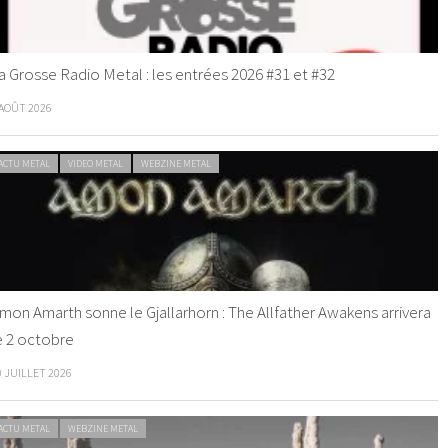
a Grosse Radio Metal : les entrées 2026 #31 et #32
 AOÛT 2026
ACTU METAL
VIDEO METAL
WEBZINE METAL
mon Amarth sonne le Gjallarhorn : The Allfather Awakens arrivera
e 2 octobre
0 JUILLET 2026
ACTU METAL
WEBZINE METAL