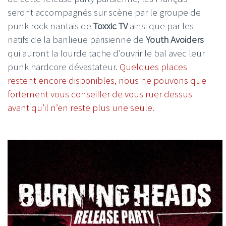
seront accompagnés sur scène par le groupe de
punk rock nantais de
Toxxic TV
ainsi que par les
natifs de la banlieue parisienne de
Youth Avoiders
qui auront la lourde tache d’ouvrir le bal avec leur
punk hardcore dévastateur.
Quelques places
restent encore disponibles, nous ne pouvons que
fortement vous conseiller de vous ruer dessus
avant qu’il n’en reste plus une seule.