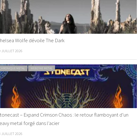
helsea Wolfe dévoile The Dark
9 JUILLET 2026
CHRONIQUE METAL
WEBZINE METAL
tonecast – Expand Crimson Chaos : le retour flamboyant d’un
eavy metal forgé dans l’acier
8 JUILLET 2026