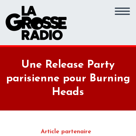
Une Release Party
parisienne pour Burning
Heads
Article partenaire