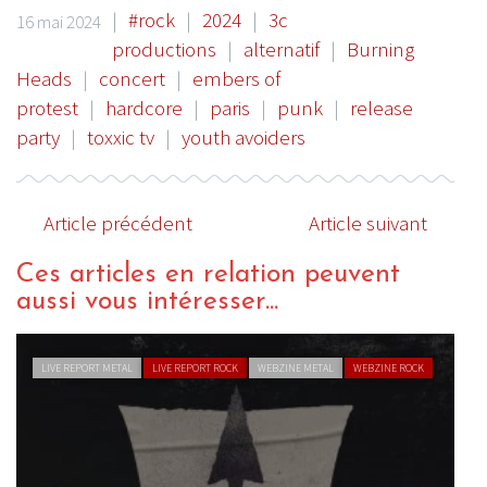
|
#rock
|
2024
|
3c
16 mai 2024
productions
|
alternatif
|
Burning
Heads
|
concert
|
embers of
protest
|
hardcore
|
paris
|
punk
|
release
party
|
toxxic tv
|
youth avoiders
Article précédent
Article suivant
Ces articles en relation peuvent
aussi vous intéresser...
LIVE REPORT METAL
LIVE REPORT ROCK
WEBZINE METAL
WEBZINE ROCK