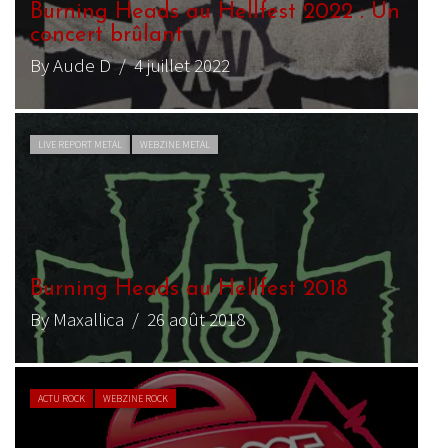
Burning Heads au Hellfest 2022 : Un
concert brûlant
By Aude D
/ 4 juillet 2022
LIVE REPORT METAL
WEBZINE METAL
Burning Heads au Hellfest 2018
By Maxallica
/ 26 août 2018
ACTU ROCK
WEBZINE ROCK