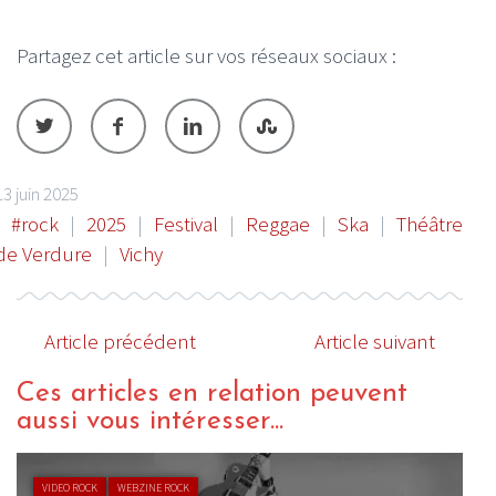
Partagez cet article sur vos réseaux sociaux :
13 juin 2025
#rock
|
2025
|
Festival
|
Reggae
|
Ska
|
Théâtre
de Verdure
|
Vichy
Article précédent
Article suivant
Ces articles en relation peuvent
aussi vous intéresser...
ACTU ROCK
VIDEO ROCK
WEBZINE ROCK