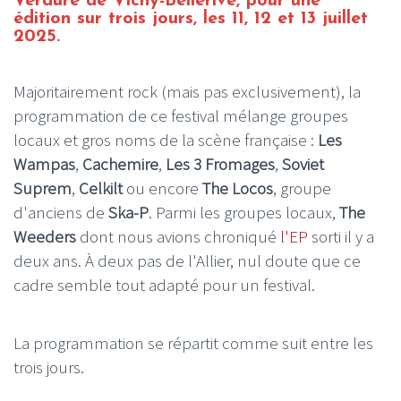
Verdure de Vichy-Bellerive, pour une
édition sur trois jours, les 11, 12 et 13 juillet
2025.
Majoritairement rock (mais pas exclusivement), la
programmation de ce festival mélange groupes
locaux et gros noms de la scène française :
Les
Wampas
,
Cachemire
,
Les 3 Fromages
,
Soviet
Suprem
,
Celkilt
ou encore
The Locos
, groupe
d'anciens de
Ska-P
. Parmi les groupes locaux,
The
Weeders
dont nous avions chroniqué
l'EP
sorti il y a
deux ans. À deux pas de l'Allier, nul doute que ce
cadre semble tout adapté pour un festival.
La programmation se répartit comme suit entre les
trois jours.