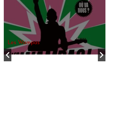
Ambre
Bob’s not dead!