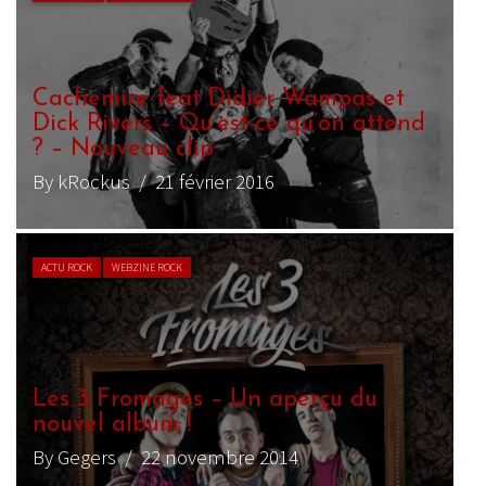
[LIVRE] 24 secondes chrono – Didier
Wampas, Punk Ouvrier
By Yann Landry
/ 19 décembre 2024
CHRONIQUE REGGAE
WEBZINE REGGAE
The Weeders EP
By salomon_roots
/ 20 juillet 2023