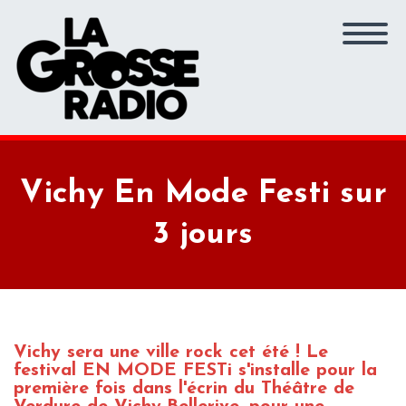
Vichy En Mode Festi sur
3 jours
Vichy sera une ville rock cet été !
Le
festival EN MODE FESTi s'installe p
our la
première fois dans l'écrin du Théâtre de