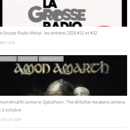
a Grosse Radio Metal : les entrées 2026 #31 et #32
 AOÛT 2026
ACTU METAL
VIDEO METAL
WEBZINE METAL
mon Amarth sonne le Gjallarhorn : The Allfather Awakens arrivera
e 2 octobre
0 JUILLET 2026