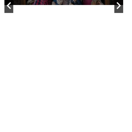
ACTU ROCK
WEBZINE ROCK
Soviet Suprem – Marx Attack
By Yann Landry
/ 19 février 2018
VIDEO ROCK
WEBZINE ROCK
Bob’s NoT Dead! – Mes dernières