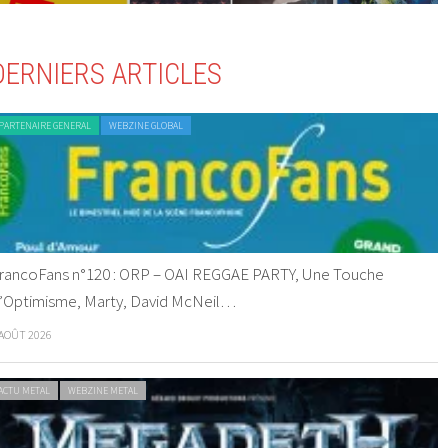
DERNIERS ARTICLES
PARTENAIRE GENERAL
WEBZINE GLOBAL
rancoFans n°120 : ORP – OAI REGGAE PARTY, Une Touche
’Optimisme, Marty, David McNeil…
 AOÛT 2026
ACTU METAL
WEBZINE METAL