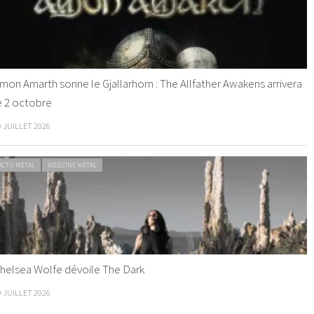
mon Amarth sonne le Gjallarhorn : The Allfather Awakens arrivera
e 2 octobre
0 JUILLET 2026
ACTU METAL
WEBZINE METAL
helsea Wolfe dévoile The Dark
9 JUILLET 2026