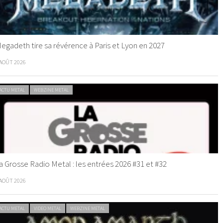
egadeth tire sa révérence à Paris et Lyon en 2027
 AOÛT 2026
ACTU METAL
WEBZINE METAL
a Grosse Radio Metal : les entrées 2026 #31 et #32
 AOÛT 2026
ACTU METAL
VIDEO METAL
WEBZINE METAL