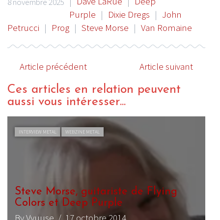
|
Dave LaRue
|
Deep
8 novembre 2025
Purple
|
Dixie Dregs
|
John
Petrucci
|
Prog
|
Steve Morse
|
Van Romaine
Article précédent
Article suivant
Ces articles en relation peuvent
aussi vous intéresser...
INTERVIEW METAL
WEBZINE METAL
Steve Morse, guitariste de Flying
Colors et Deep Purple
By Vyuuse
/ 17 octobre 2014