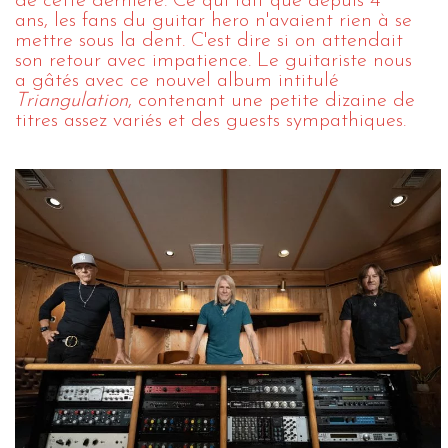
de cette dernière. Ce qui fait que depuis 4
ans, les fans du guitar hero n'avaient rien à se
mettre sous la dent. C'est dire si on attendait
son retour avec impatience. Le guitariste nous
a gâtés avec ce nouvel album intitulé
Triangulation
, contenant une petite dizaine de
titres assez variés et des guests sympathiques.