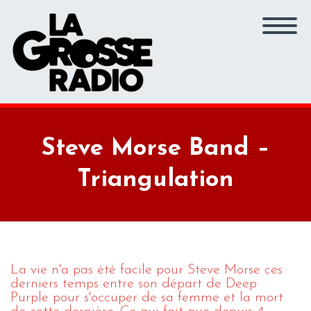
Steve Morse Band –
Triangulation
La vie n'a pas été facile pour Steve Morse ces
derniers temps entre son départ de Deep
Purple pour s'occuper de sa femme et la mort