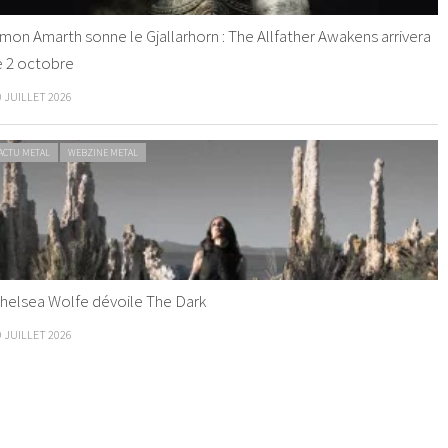
mon Amarth sonne le Gjallarhorn : The Allfather Awakens arrivera
e 2 octobre
0 JUILLET 2026
ACTU METAL
WEBZINE METAL
helsea Wolfe dévoile The Dark
9 JUILLET 2026