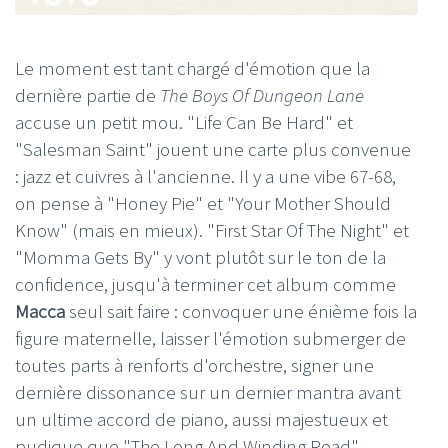
Le moment est tant chargé d'émotion que la
dernière partie de
The Boys Of Dungeon Lane
accuse un petit mou. "Life Can Be Hard" et
"Salesman Saint" jouent une carte plus convenue
: jazz et cuivres à l'ancienne. Il y a une vibe 67-68,
on pense à "Honey Pie" et "Your Mother Should
Know" (mais en mieux). "First Star Of The Night" et
"Momma Gets By" y vont plutôt sur le ton de la
confidence, jusqu'à terminer cet album comme
Macca
seul sait faire : convoquer une énième fois la
figure maternelle, laisser l'émotion submerger de
toutes parts à renforts d'orchestre, signer une
dernière dissonance sur un dernier mantra avant
un ultime accord de piano, aussi majestueux et
pudique que "The Long And Winding Road".