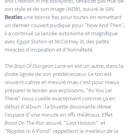
and Creation in the Backyard
), rafraîchit pas mal de
son style et de son image (
NEW
), assuré le SAV
Beatles
une bonne fois pour toutes en remettant
un dernier couvert pudique pour "Now And Then",
il a continué sa lancée autonome et magnifique
avec
Egypt Station
et
McCartney III
, des petits
miracles d'inspiration et d'honnêteté.
The Boys Of Dungeon Lane
en est un autre, dans la
droite lignée de son prédécesseur. Le ton est
souvent calme et mesuré mais c'est pour mieux
préparer le terrain aux explosions. "As You Lie
There" nous cueille exactement comme ça en
début d'album : la bluette dissonante dérive
l'espace d'une minute en riffs théâtraux. Effet
Band On The Run
assuré. "Lost Horizon" et
"Ripples In A Pond" rappellent le meilleur de la