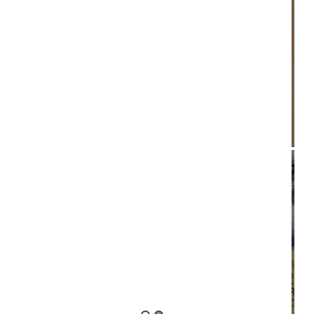
Paul McCartney : nouveau clip
déjanté
By The Keyboard Wizard
/ 13 octobre 2018
CHRONIQUE ROCK
WEBZINE ROCK
Paul McCartney – Egypt Station
By Palem Candillier
/ 11 septembre 2018