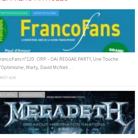
PARTENAIRE GENERAL
WEBZINE GLOBAL
rancoFans n°120 : ORP – OAI REGGAE PARTY, Une Touche
’Optimisme, Marty, David McNeil…
 AOÛT 2026
ACTU METAL
WEBZINE METAL