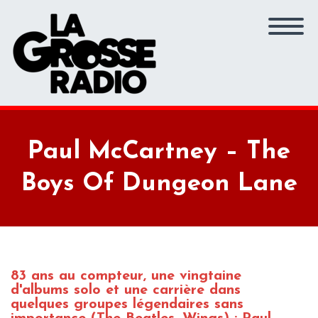
Paul McCartney – The
Boys Of Dungeon Lane
83 ans au compteur, une vingtaine
d'albums solo et une carrière dans
quelques groupes légendaires sans