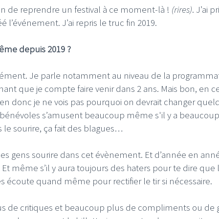
z fin de reprendre un festival à ce moment-là !
(rires)
. J’ai pr
 l’événement. J’ai repris le truc fin 2019.
 même depuis 2019 ?
rcément. Je parle notamment au niveau de la programmati
nant que je compte faire venir dans 2 ans. Mais bon, en c
ien donc je ne vois pas pourquoi on devrait changer quel
es bénévoles s’amusent beaucoup même s'il y a beaucou
s le sourire, ça fait des blagues…
s les gens sourire dans cet évènement. Et d’année en année
. Et même s’il y aura toujours des haters pour te dire que 
es écoute quand même pour rectifier le tir si nécessaire.
us de critiques et beaucoup plus de compliments ou de 