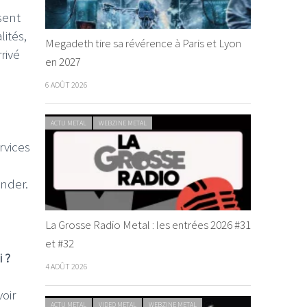
sent
ités,
Megadeth tire sa révérence à Paris et Lyon
rivé
en 2027
6 AOÛT 2026
ACTU METAL
WEBZINE METAL
rvices
ander.
La Grosse Radio Metal : les entrées 2026 #31
et #32
 ?
4 AOÛT 2026
voir
ACTU METAL
VIDEO METAL
WEBZINE METAL