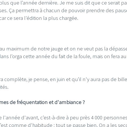
s que l’année dernière. Je me suis dit que ce serait p
aisses. Ça permettra à chacun de pouvoir prendre des paus
 car ce sera l'édition la plus chargée.
r au maximum de notre jauge et on ne veut pas la dépasser.
ns l’orga cette année du fait de la foule, mais on fera au
ra complète, je pense, en juin et qu’il n'y aura pas de bille
tés.
ermes de fréquentation et d'ambiance ?
 l'année d'avant, c’est-à-dire à peu près 4 000 personne
 c’est comme d'habitude : tout se passe bien. On a les sec