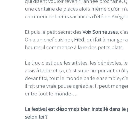
qui disent vouloir revenir l’année prochaine. 
une centaine de places alors même qu’on n’av
commencent leurs vacances d’été en Ariège 
Et puis le petit secret des
Voix Sonneuses
, c’e
On a un chef cuisiner,
Fred
, qui fait à manger 
heures, il commence à faire des petits plats.
LE GROS RIFFIF
LE GRO
Le truc c'est que les artistes, les bénévoles,
Christm
assis à table et ça, c'est super important qu’il y
devant toi, tout le monde parle ensemble, c’e
il fait une vraie pause agréable. Il peut manger
entre tout le monde…
Le festival est désormais bien installé dans le 
selon toi ?