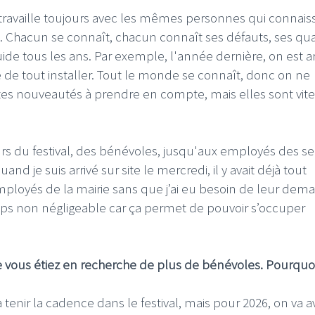
 travaille toujours avec les mêmes personnes qui connais
. Chacun se connaît, chacun connaît ses défauts, ses qual
uide tous les ans. Par exemple, l'année dernière, on est ar
né de tout installer. Tout le monde se connaît, donc on ne
etites nouveautés à prendre en compte, mais elles sont vite
eurs du festival, des bénévoles, jusqu'aux employés des se
nd je suis arrivé sur site le mercredi, il y avait déjà tout
 employés de la mairie sans que j’ai eu besoin de leur dem
emps non négligeable car ça permet de pouvoir s’occuper
ue vous étiez en recherche de plus de bénévoles. Pourquoi
tenir la cadence dans le festival, mais pour 2026, on va a