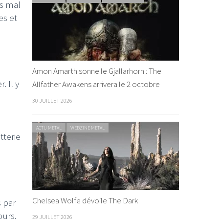
as mal
es et
Amon Amarth sonne le Gjallarhorn : The
 Il y
Allfather Awakens arrivera le 2 octobre
30 JUILLET 2026
ACTU METAL
WEBZINE METAL
tterie
Chelsea Wolfe dévoile The Dark
s par
ours,
29 JUILLET 2026