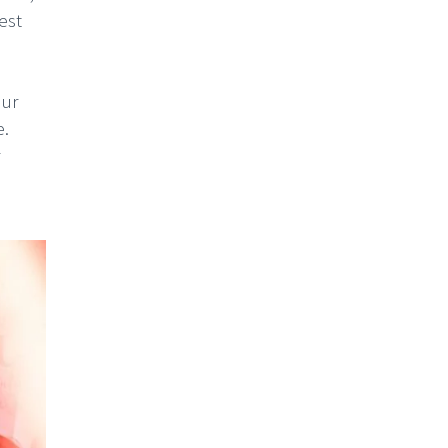
est
sur
e.