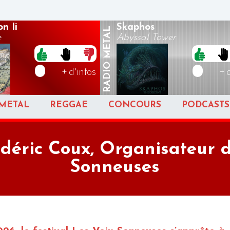
n Ii
Skaphos
METAL
e
Abyssal Tower
RADIO
+ d'infos
+ 
METAL
REGGAE
CONCOURS
PODCASTS
déric Coux, Organisateur d
Sonneuses