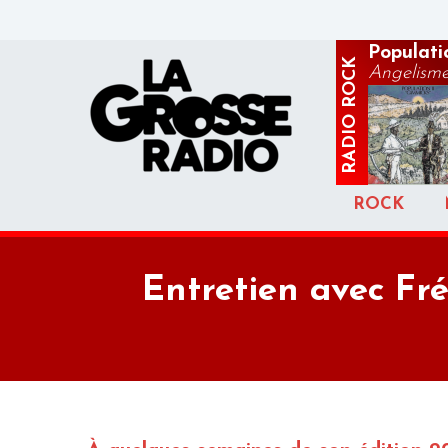
Populatio
ROCK
Angelism
RADIO
ROCK
Entretien avec Fré