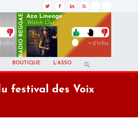
REGGAE
Aza Lineage
Watch Out
RADIO
d'infos
+ d'infos
BOUTIQUE
L’ASSO
u festival des Voix