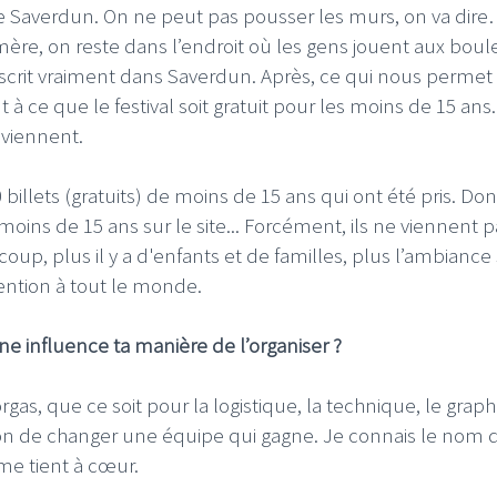
e de Saverdun. On ne peut pas pousser les murs, on va dir
mère, on reste dans l’endroit où les gens jouent aux boul
 s'inscrit vraiment dans Saverdun. Après, ce qui nous permet
à ce que le festival soit gratuit pour les moins de 15 ans.
 viennent.
0 billets (gratuits) de moins de 15 ans qui ont été pris. Don
oins de 15 ans sur le site... Forcément, ils ne viennent p
coup, plus il y a d'enfants et de familles, plus l’ambiance
ention à tout le monde.
aine influence ta manière de l’organiser ?
orgas, que ce soit pour la logistique, la technique, le grap
ison de changer une équipe qui gagne. Je connais le nom 
me tient à cœur.