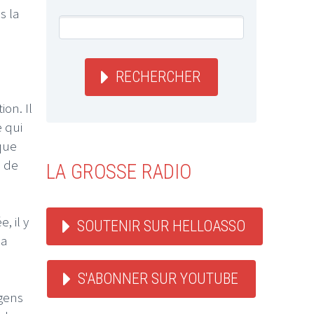
is la
RECHERCHER
on. Il
e qui
que
p de
LA GROSSE RADIO
, il y
SOUTENIR SUR HELLOASSO
la
S'ABONNER SUR YOUTUBE
gens