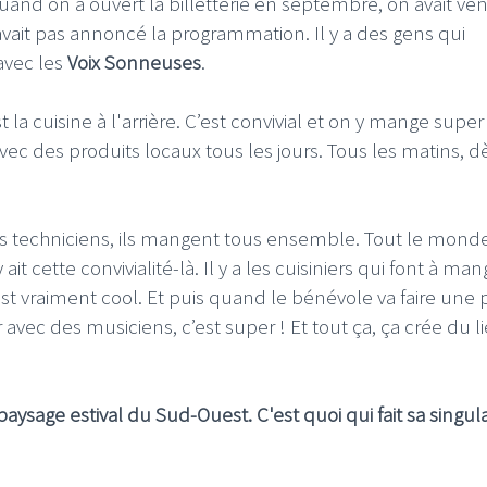
Quand on a ouvert la billetterie en septembre, on avait ve
ait pas annoncé la programmation. Il y a des gens qui
avec les
Voix Sonneuses
.
st la cuisine à l'arrière. C’est convivial et on y mange super
avec des produits locaux tous les jours. Tous les matins, d
I
LE GROS RIFFIFI
S RIFFIFI –
LE GROS RIFFIFI – Su
 les techniciens, ils mangent tous ensemble. Tout le mond
as Riffifi 2025 !!!
The Covers !!!
 ait cette convivialité-là. Il y a les cuisiniers qui font à man
st vraiment cool. Et puis quand le bénévole va faire une 
 avec des musiciens, c’est super ! Et tout ça, ça crée du l
paysage estival du Sud-Ouest. C'est quoi qui fait sa singula