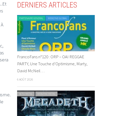
e…Et
DERNIERS ARTICLES
es
PARTENAIRE GENERAL
WEBZINE GLOBAL
 À
c,
as
FrancoFans n°120 : ORP – OAI REGGAE
 sera
PARTY, Une Touche d’Optimisme, Marty,
David McNeil…
6 AOÛT 2026
hisme.
ACTU METAL
WEBZINE METAL
de