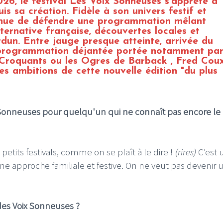
26, le festival Les Voix Sonneuses s’apprête à
is sa création. Fidèle à son univers festif et
tinue de défendre une programmation mêlant
ernative française, découvertes locales et
un. Entre jauge presque atteinte, arrivée du
t programmation déjantée portée notamment pa
Croquants ou les Ogres de Barback , Fred Cou
les ambitions de cette nouvelle édition "du plus
 Sonneuses pour quelqu'un qui ne connaît pas encore le
 petits festivals, comme on se plaît à le dire !
(rires)
C’est 
 une approche familiale et festive. On ne veut pas devenir 
des Voix Sonneuses ?