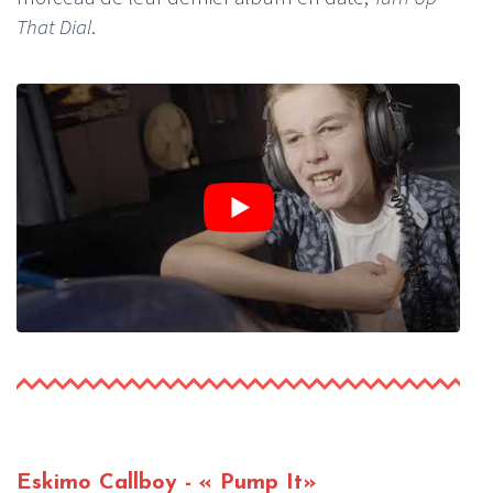
That Dial
.
Eskimo Callboy - « Pump It»