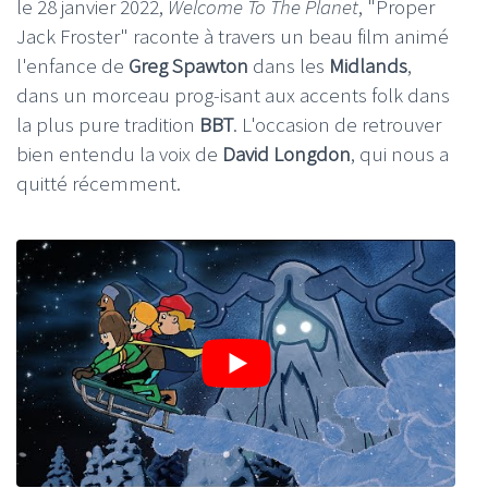
le 28 janvier 2022,
Welcome To The Planet
, "Proper
Jack Froster" raconte à travers un beau film animé
l'enfance de
Greg Spawton
dans les
Midlands
,
dans un morceau prog-isant aux accents folk dans
la plus pure tradition
BBT
. L'occasion de retrouver
bien entendu la voix de
David Longdon
, qui nous a
quitté récemment.