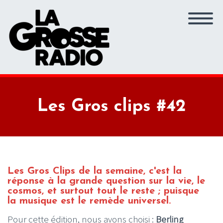
Les Gros clips #42
Les Gros Clips de la semaine, c'est la
réponse à la grande question sur la vie, le
cosmos, et surtout tout le reste ; puisque
la musique est le remède universel.
Pour cette édition, nous avons choisi :
Berling