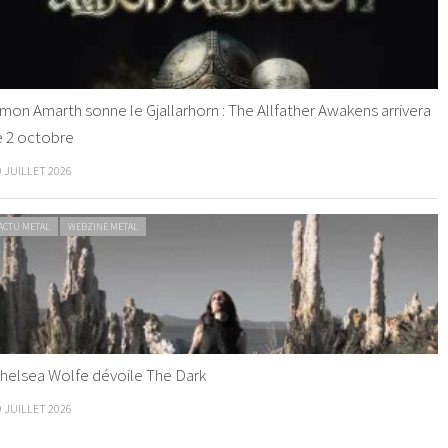
mon Amarth sonne le Gjallarhorn : The Allfather Awakens arrivera
e 2 octobre
0 JUILLET 2026
ACTU METAL
WEBZINE METAL
helsea Wolfe dévoile The Dark
9 JUILLET 2026