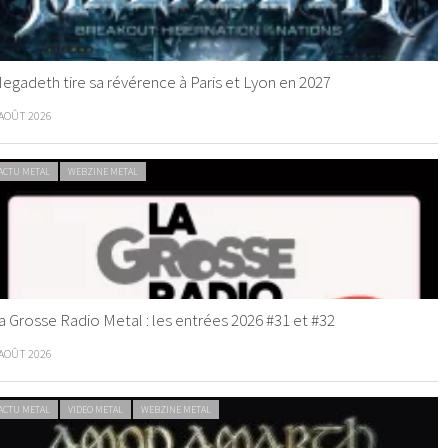
egadeth tire sa révérence à Paris et Lyon en 2027
 AOÛT 2026
ACTU METAL
WEBZINE METAL
a Grosse Radio Metal : les entrées 2026 #31 et #32
 AOÛT 2026
ACTU METAL
VIDEO METAL
WEBZINE METAL