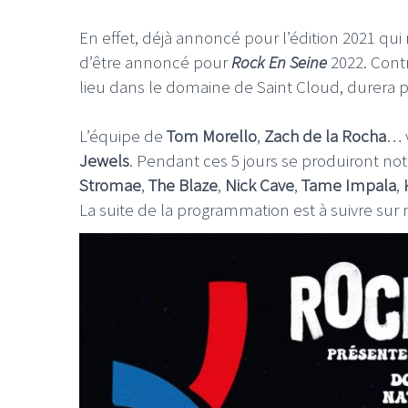
En effet, déjà annoncé pour l’édition 2021 qui 
d’être annoncé pour
Rock En Seine
2022. Contr
lieu dans le domaine de Saint Cloud, durera pas
L’équipe de
Tom Morello
,
Zach de la Rocha
… 
Jewels
. Pendant ces 5 jours se produiront 
Stromae
,
The Blaze
,
Nick Cave
,
Tame Impala
,
La suite de la programmation est à suivre sur n