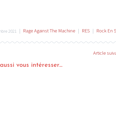
|
Rage Against The Machine
|
RES
|
Rock En 
mbre 2021
Article suiv
ussi vous intéresser...