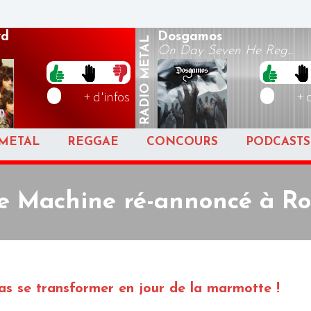
yd
Dosgamos
METAL
On Day Seven He Reg...
RADIO
+ d'infos
+ 
METAL
REGGAE
CONCOURS
PODCASTS
e Machine ré-annoncé à Ro
s se transformer en jour de la marmotte !