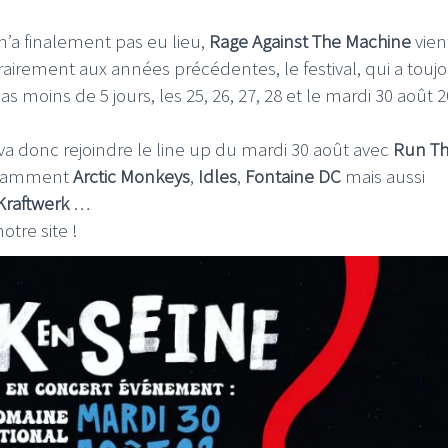
n’a finalement pas eu lieu,
Rage Against The Machine
vien
airement aux années précédentes, le festival, qui a touj
 moins de 5 jours, les 25, 26, 27, 28 et le mardi 30 août 2
va donc rejoindre le line up du mardi 30 août avec
Run T
notamment
Arctic Monkeys
,
Idles
,
Fontaine DC
mais aussi
Kraftwerk
…
otre site !