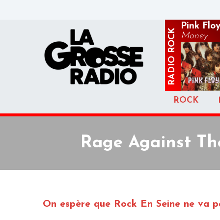
Pink Flo
ROCK
Money
RADIO
ROCK
Rage Against Th
On espère que Rock En Seine ne va pa