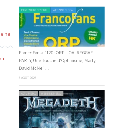
PARTENAIRE GENERAL
WEBZINE GLOBAL
Seine
FrancoFans n°120 : ORP – OAI REGGAE
ant
PARTY, Une Touche d’Optimisme, Marty,
David McNeil…
6 AOÛT 2026
ACTU METAL
WEBZINE METAL
LIVE REPORT METAL
ACTU METAL
WEBZINE METAL