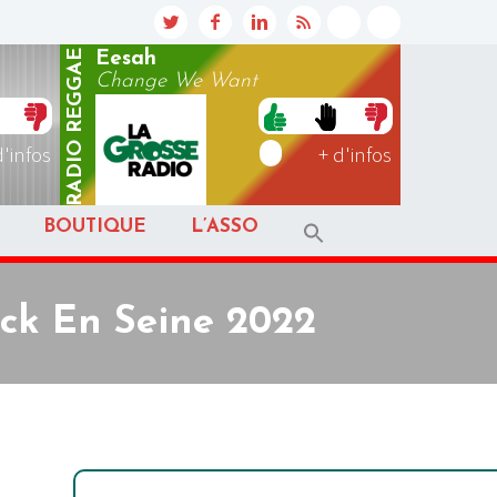
REGGAE
Eesah
Change We Want
RADIO
d'infos
+ d'infos
BOUTIQUE
L’ASSO
ck En Seine 2022