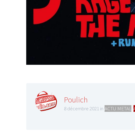
LE GROS RIFFIF
LE GRO
Christm
Poulich
8 décembre 2021 in
ACTU METAL
,