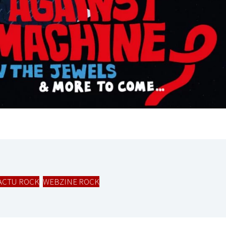
I
LE GROS RIFFIFI
S RIFFIFI –
LE GROS RIFFIFI – Su
as Riffifi 2025 !!!
The Covers !!!
ACTU ROCK
,
WEBZINE ROCK