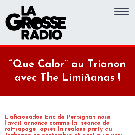
“Que Calor” au Trianon
avec The Limiñanas !
L’aficionados Eric de Perpignan nous
l’avait annoncé comme la “séance de
rattrapage” après la realase party au