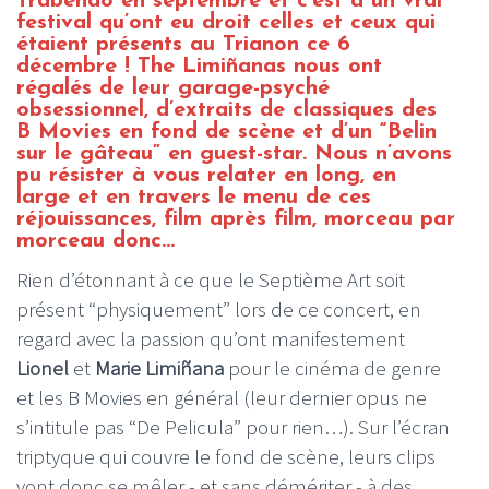
Trabendo en septembre et c’est à un vrai
festival qu’ont eu droit celles et ceux qui
étaient présents au Trianon ce 6
décembre ! The Limiñanas nous ont
régalés de leur garage-psyché
obsessionnel, d’extraits de classiques des
B Movies en fond de scène et d’un “Belin
sur le gâteau” en guest-star. Nous n’avons
pu résister à vous relater en long, en
large et en travers le menu de ces
réjouissances, film après film, morceau par
morceau donc…
Rien d’étonnant à ce que le Septième Art soit
présent “physiquement” lors de ce concert, en
regard avec la passion qu’ont manifestement
Lionel
et
Marie Limiñana
pour le cinéma de genre
et les B Movies en général (leur dernier opus ne
s’intitule pas “De Pelicula” pour rien…). Sur l’écran
triptyque qui couvre le fond de scène, leurs clips
vont donc se mêler - et sans démériter - à des