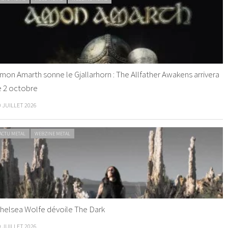
mon Amarth sonne le Gjallarhorn : The Allfather Awakens arrivera
e 2 octobre
0 JUILLET 2026
ACTU METAL
WEBZINE METAL
helsea Wolfe dévoile The Dark
9 JUILLET 2026