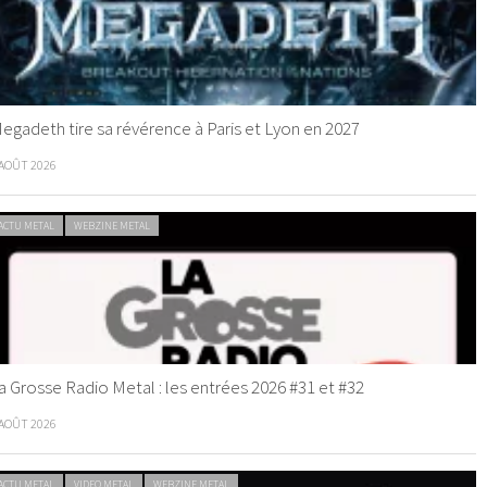
egadeth tire sa révérence à Paris et Lyon en 2027
 AOÛT 2026
ACTU METAL
WEBZINE METAL
a Grosse Radio Metal : les entrées 2026 #31 et #32
 AOÛT 2026
ACTU METAL
VIDEO METAL
WEBZINE METAL