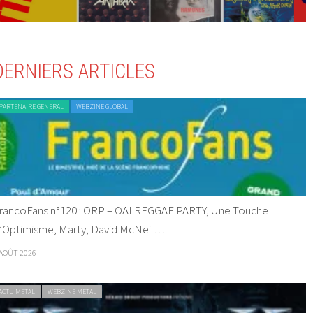
DERNIERS ARTICLES
PARTENAIRE GENERAL
WEBZINE GLOBAL
rancoFans n°120 : ORP – OAI REGGAE PARTY, Une Touche
’Optimisme, Marty, David McNeil…
 AOÛT 2026
ACTU METAL
WEBZINE METAL