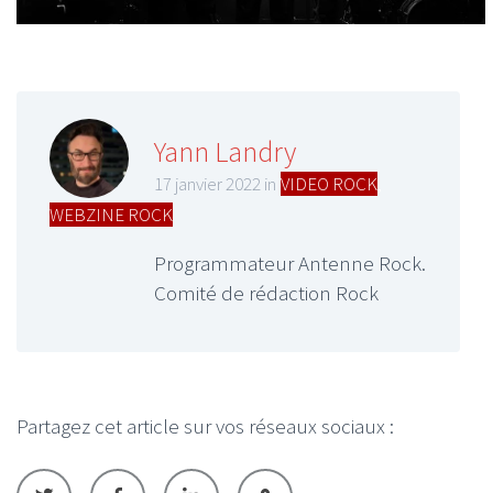
Yann Landry
17 janvier 2022 in
VIDEO ROCK
,
WEBZINE ROCK
Programmateur Antenne Rock.
Comité de rédaction Rock
Partagez cet article sur vos réseaux sociaux :