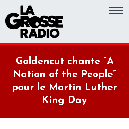
Goldencut chante “A
Nation of the People”
pour le Martin Luther
King Day