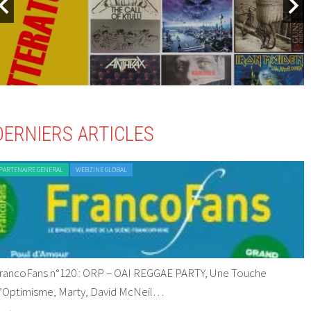
DERNIERS ARTICLES
PARTENAIRE GENERAL
WEBZINE GLOBAL
rancoFans n°120 : ORP – OAI REGGAE PARTY, Une Touche
’Optimisme, Marty, David McNeil…