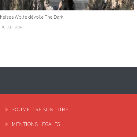
helsea Wolfe dévoile The Dark
9 JUILLET 2026
SOUMETTRE SON TITRE
MENTIONS LEGALES