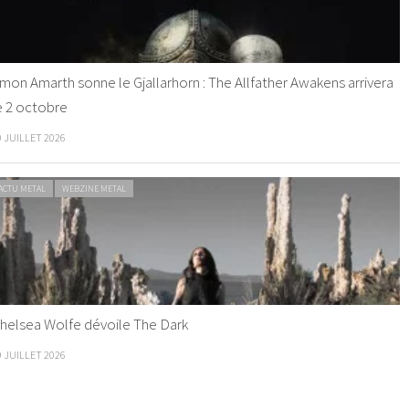
mon Amarth sonne le Gjallarhorn : The Allfather Awakens arrivera
e 2 octobre
0 JUILLET 2026
ACTU METAL
WEBZINE METAL
helsea Wolfe dévoile The Dark
9 JUILLET 2026