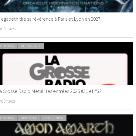
egadeth tire sa révérence à Paris et Lyon en 2027
 AOÛT 2026
ACTU METAL
WEBZINE METAL
a Grosse Radio Metal : les entrées 2026 #31 et #32
 AOÛT 2026
ACTU METAL
VIDEO METAL
WEBZINE METAL