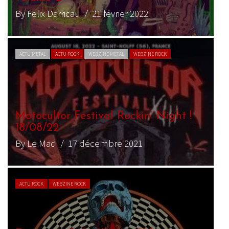
By Felix Darricau
/ 21 février 2022
ACTU METAL
ACTU ROCK
WEBZINE METAL
WEBZINE ROCK
Motocultor Festival Rockin’ Night !
18/08/22
By Le Mad
/ 17 décembre 2021
ACTU ROCK
WEBZINE ROCK