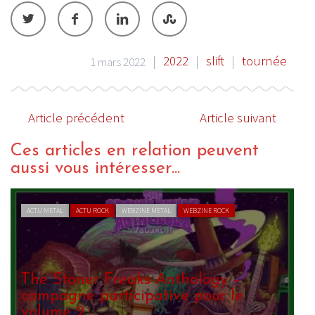
|
2022
|
slift
|
tournée
1 mars 2022
Article précédent
Article suivant
Ces articles en relation peuvent
aussi vous intéresser...
ACTU METAL
ACTU ROCK
WEBZINE METAL
WEBZINE ROCK
The Stoner Freaks Anthology –
campagne participative pour le
volume 2