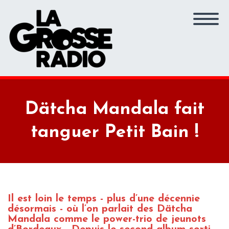
Dätcha Mandala fait
tanguer Petit Bain !
Il est loin le temps - plus d’une décennie
désormais - où l’on parlait des Dätcha
Mandala comme le power-trio de jeunots