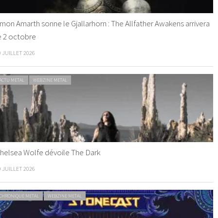
mon Amarth sonne le Gjallarhorn : The Allfather Awakens arrivera
e 2 octobre
0 JUILLET 2026
ACTU METAL
WEBZINE METAL
helsea Wolfe dévoile The Dark
9 JUILLET 2026
CHRONIQUE METAL
WEBZINE METAL