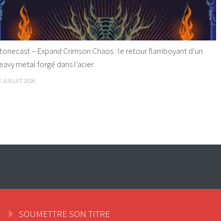
tonecast – Expand Crimson Chaos : le retour flamboyant d’un
eavy metal forgé dans l’acier
8 JUILLET 2026
SOUMETTRE SON TITRE