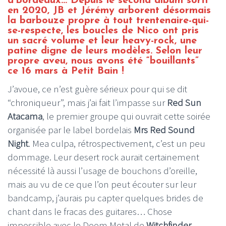
d’Bordeaux… Depuis le second album sorti
en 2020, JB et Jérémy arborent désormais
la barbouze propre à tout trentenaire-qui-
se-respecte, les boucles de Nico ont pris
un sacré volume et leur heavy-rock, une
patine digne de leurs modèles. Selon leur
propre aveu, nous avons été “bouillants”
ce 16 mars à Petit Bain !
J’avoue, ce n’est guère sérieux pour qui se dit
“chroniqueur”, mais j’ai fait l’impasse sur
Red Sun
Atacama
, le premier groupe qui ouvrait cette soirée
organisée par le label bordelais
Mrs Red Sound
Night
. Mea culpa, rétrospectivement, c’est un peu
dommage. Leur desert rock aurait certainement
nécessité là aussi l’usage de bouchons d’oreille,
mais au vu de ce que l’on peut écouter sur leur
bandcamp, j’aurais pu capter quelques brides de
chant dans le fracas des guitares… Chose
impossible avec le Doom Metal de
Witchfinder
,