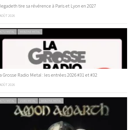
egadeth tire sa révérence à Paris et Lyon en 2027
 AOÛT 2026
ACTU METAL
WEBZINE METAL
a Grosse Radio Metal : les entrées 2026 #31 et #32
 AOÛT 2026
ACTU METAL
VIDEO METAL
WEBZINE METAL