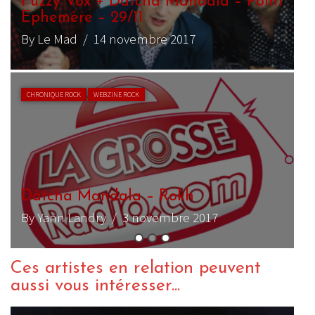
D
B
E
n
B
Ces artistes en relation peuvent
aussi vous intéresser...