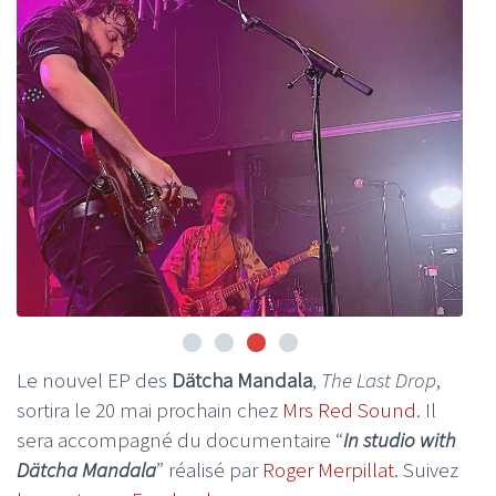
Le nouvel EP des
Dätcha Mandala
,
The Last Drop
,
sortira le 20 mai prochain chez
Mrs Red Sound
. Il
sera accompagné du documentaire “
In studio with
Dätcha Mandala
” réalisé par
Roger Merpillat
. Suivez