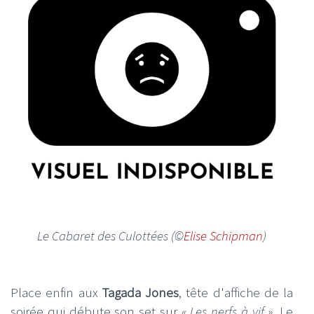
Le Cabaret des Culottées (©
Elise Schipman
)
Place enfin aux
Tagada Jones
, tête d'affiche de la
soirée qui débute son set sur
« Les nerfs à vif »
. Le