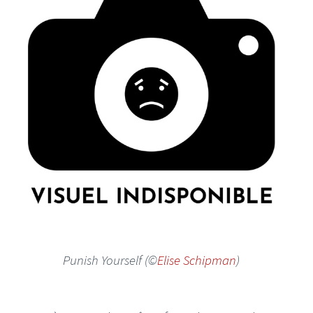
Punish Yourself (©
Elise Schipman
)