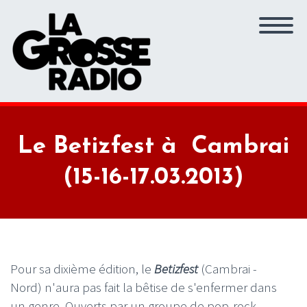
Le Betizfest à Cambrai
(15-16-17.03.2013)
Pour sa dixième édition, le
Betizfest
(Cambrai -
Nord) n'aura pas fait la bêtise de s'enfermer dans
un genre. Ouverts par un groupe de pop-rock