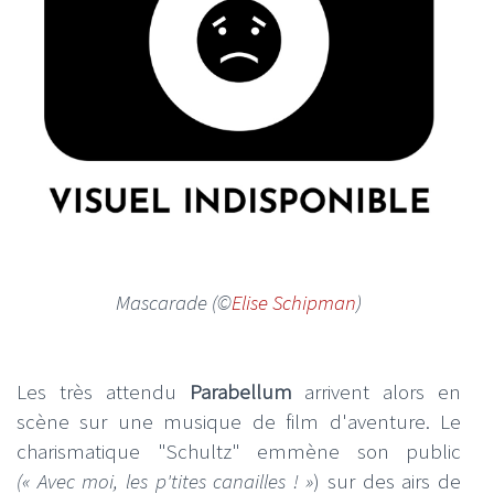
Mascarade (©
Elise Schipman
)
Les très attendu
Parabellum
arrivent alors en
scène sur une musique de film d'aventure. Le
charismatique "Schultz" emmène son public
(« Avec moi, les p'tites canailles ! »
) sur des airs de