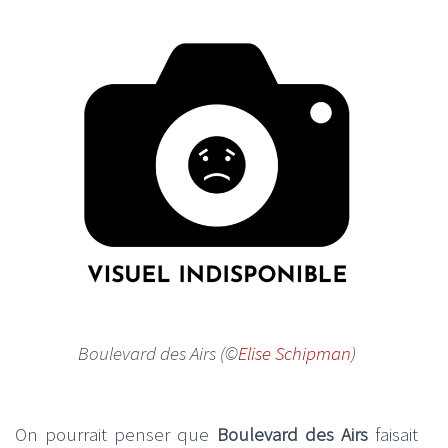
Boulevard des Airs (©
Elise Schipman
)
On pourrait penser que
Boulevard des Airs
faisait