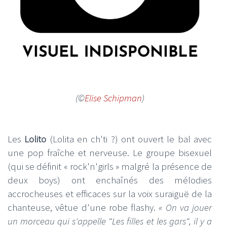
(©
Elise Schipman
)
Les
Lolito
(Lolita en ch'ti ?) ont ouvert le bal avec
une pop fraîche et nerveuse. Le groupe bisexuel
(qui se définit « rock'n'girls » malgré la présence de
deux boys) ont enchaînés des mélodies
accrocheuses et efficaces sur la voix suraiguë de la
chanteuse, vêtue d'une robe flashy.
« On va jouer
un morceau qui s'appelle “Les filles et les gars“, il y a