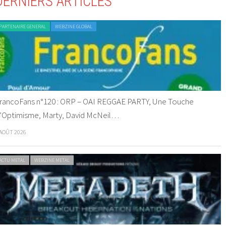
DERNIERS ARTICLES
PARTENAIRE GENERAL
WEBZINE GLOBAL
rancoFans n°120 : ORP – OAI REGGAE PARTY, Une Touche
’Optimisme, Marty, David McNeil…
 AOÛT 2026
ACTU METAL
WEBZINE METAL