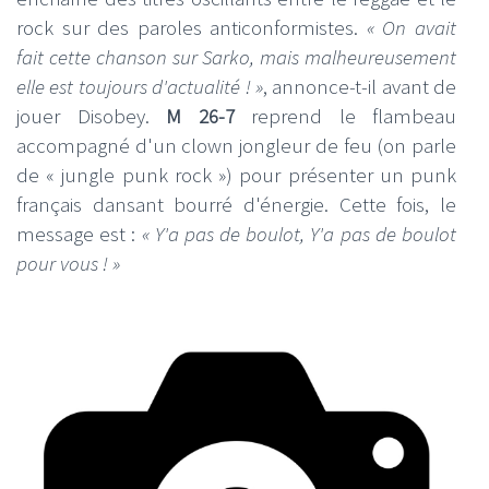
rock sur des paroles anticonformistes.
« On avait
fait cette chanson sur Sarko, mais malheureusement
elle est toujours d'actualité ! »
, annonce-t-il avant de
jouer Disobey.
M 26-7
reprend le flambeau
accompagné d'un clown jongleur de feu (on parle
de « jungle punk rock ») pour présenter un punk
français dansant bourré d'énergie. Cette fois, le
message est :
« Y'a pas de boulot, Y'a pas de boulot
pour vous ! »