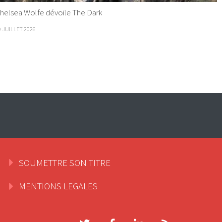
helsea Wolfe dévoile The Dark
9 JUILLET 2026
SOUMETTRE SON TITRE
MENTIONS LEGALES