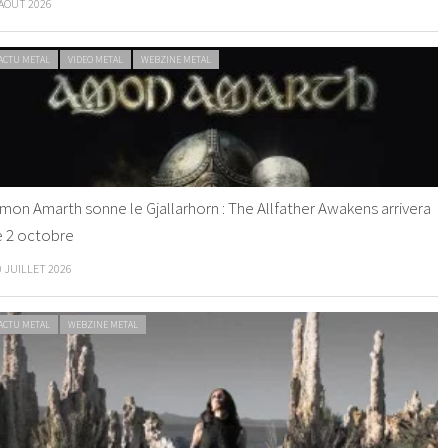
 AOÛT 2026
ACTU METAL
VIDEO METAL
WEBZINE METAL
mon Amarth sonne le Gjallarhorn : The Allfather Awakens arrivera
e 2 octobre
0 JUILLET 2026
ACTU METAL
WEBZINE METAL