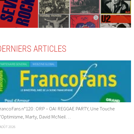
DERNIERS ARTICLES
PARTENAIRE GENERAL
WEBZINE GLOBAL
rancoFans n°120 : ORP – OAI REGGAE PARTY, Une Touche
’Optimisme, Marty, David McNeil…
 AOÛT 2026