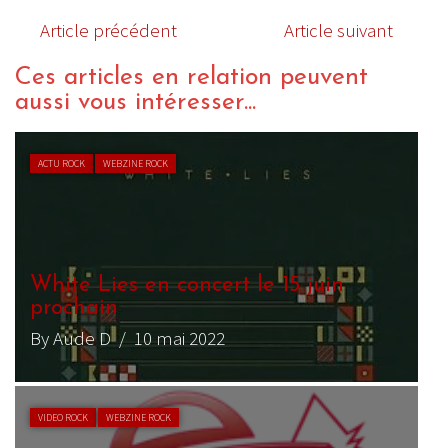
Article précédent
Article suivant
Ces articles en relation peuvent
aussi vous intéresser...
ACTU ROCK
WEBZINE ROCK
White Lies en concert le 15 juin
prochain
By Aude D
/ 10 mai 2022
VIDEO ROCK
WEBZINE ROCK