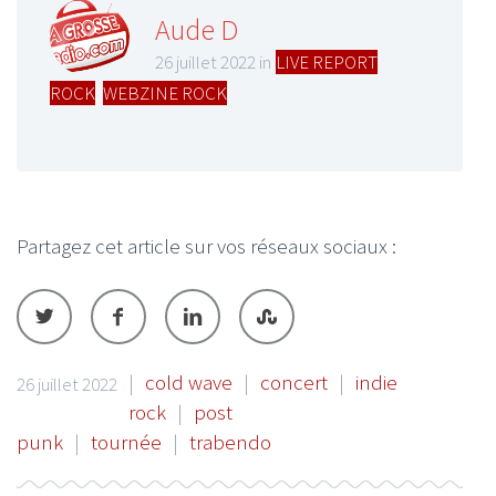
Aude D
26 juillet 2022 in
LIVE REPORT
ROCK
,
WEBZINE ROCK
Partagez cet article sur vos réseaux sociaux :
|
cold wave
|
concert
|
indie
26 juillet 2022
rock
|
post
punk
|
tournée
|
trabendo