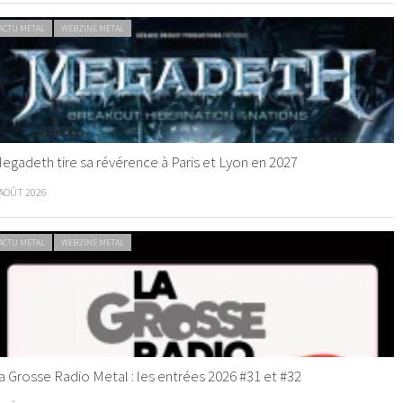
ACTU METAL
WEBZINE METAL
egadeth tire sa révérence à Paris et Lyon en 2027
 AOÛT 2026
ACTU METAL
WEBZINE METAL
a Grosse Radio Metal : les entrées 2026 #31 et #32