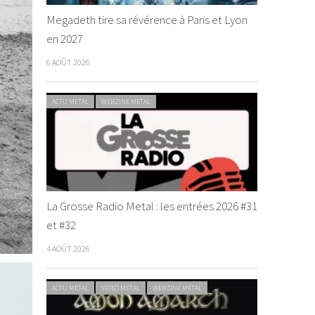
Megadeth tire sa révérence à Paris et Lyon
en 2027
6 AOÛT 2026
ACTU METAL
WEBZINE METAL
La Grosse Radio Metal : les entrées 2026 #31
et #32
4 AOÛT 2026
ACTU METAL
VIDEO METAL
WEBZINE METAL