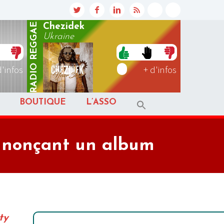
REGGAE
Chezidek
Ukraine
RADIO
d'infos
+ d'infos
BOUTIQUE
L’ASSO
annonçant un album
ty