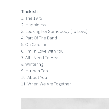
Tracklist:
1. The 1975
2. Happiness
3. Looking For Somebody (To Love)
LE GROS RIFFIF
4. Part Of The Band
5. Oh Caroline
LE GRO
Christm
6. I’m In Love With You
7. All I Need To Hear
8. Wintering
9. Human Too
10. About You
11. When We Are Together