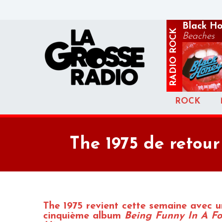
Black H
ROCK
Beaches
RADIO
ROCK
The 1975 de retou
The 1975 revient cette semaine avec u
cinquième album
Being Funny In A F