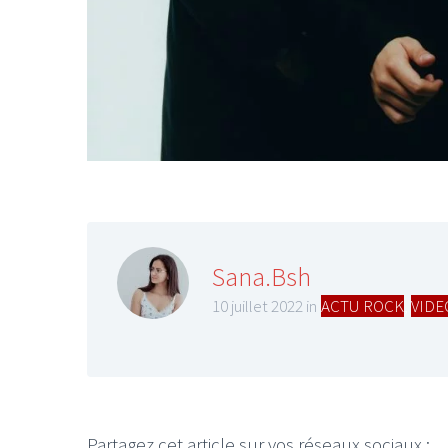
Sana.Bsh
10 juillet 2022 in
ACTU ROCK
,
VIDE
Partagez cet article sur vos réseaux sociaux :