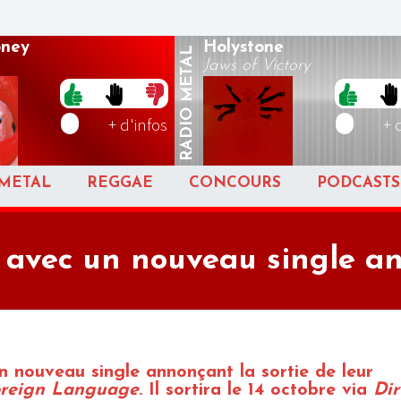
oney
Holystone
METAL
Jaws of Victory
RADIO
+ d'infos
+ 
METAL
REGGAE
CONCOURS
PODCASTS
r avec un nouveau single 
n nouveau single annonçant la sortie de leur
oreign Language
. Il sortira le 14 octobre via
Dir