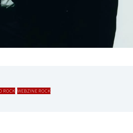
O ROCK
,
WEBZINE ROCK