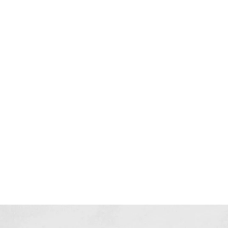
I
LE GROS RIFFIFI
S RIFFIFI –
LE GROS RIFFIFI – Su
as Riffifi 2025 !!!
The Covers !!!