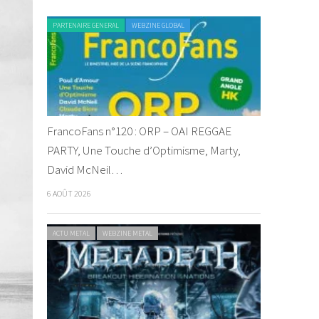
PARTENAIRE GENERAL
WEBZINE GLOBAL
FrancoFans n°120 : ORP – OAI REGGAE
PARTY, Une Touche d’Optimisme, Marty,
David McNeil…
6 AOÛT 2026
ACTU METAL
WEBZINE METAL