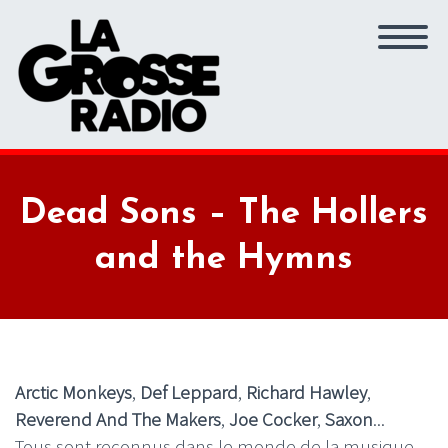
Dead Sons – The Hollers
and the Hymns
Arctic Monkeys
,
Def Leppard
,
Richard Hawley
,
Reverend And The Makers
,
Joe Cocker
,
Saxon
...
Tous sont reconnus dans le monde de la musique,