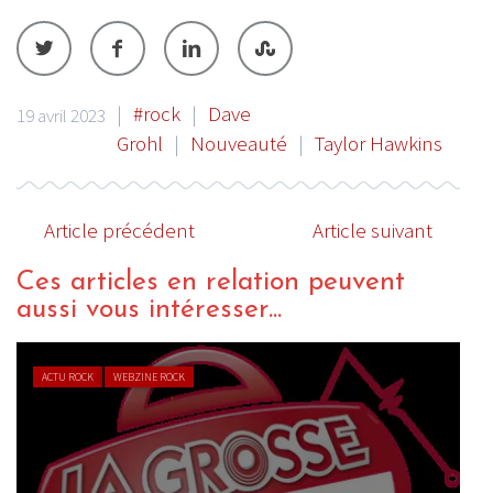
|
#rock
|
Dave
19 avril 2023
Grohl
|
Nouveauté
|
Taylor Hawkins
Article précédent
Article suivant
Ces articles en relation peuvent
aussi vous intéresser...
ACTU ROCK
WEBZINE ROCK