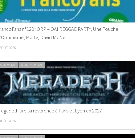
rancoFans n°120 : ORP – OAI REGGAE PARTY, Une Touche
’Optimisme, Marty, David McNeil…
 AOÛT 2026
ACTU METAL
WEBZINE METAL
egadeth tire sa révérence à Paris et Lyon en 2027
 AOÛT 2026