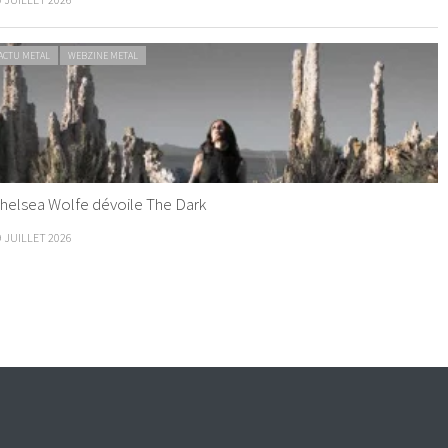
ACTU METAL
WEBZINE METAL
helsea Wolfe dévoile The Dark
9 JUILLET 2026