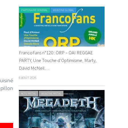
PARTENAIRE GENERAL
WEBZINE GLOBAL
FrancoFans n°120 : ORP – OAI REGGAE
PARTY, Une Touche d’Optimisme, Marty,
David McNeil…
6 AOÛT 2026
uisiné
apillon
ACTU METAL
WEBZINE METAL