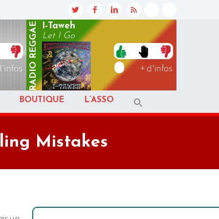
REGGAE
I-Taweh
Let I Go
RADIO
d'infos
+ d'infos
BOUTIQUE
L’ASSO
ling Mistakes
ir un