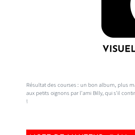
Résultat des courses : un bon album, plus mai
aux petits oignons par l'ami Billy, qui s'il cont
!