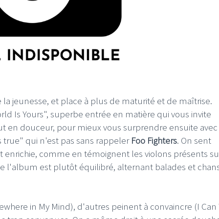
la jeunesse, et place à plus de maturité et de maîtrise.
rld Is Yours", superbe entrée en matière qui vous invite
t en douceur, pour mieux vous surprendre ensuite avec 
s true" qui n'est pas sans rappeler
Foo Fighters
. On sent
et enrichie, comme en témoignent les violons présents su
 l'album est plutôt équilibré, alternant balades et chan
where in My Mind), d'autres peinent à convaincre (I Can 