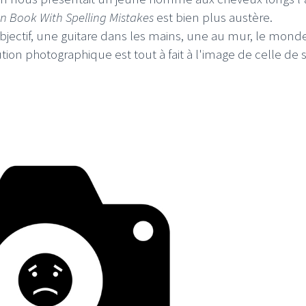
n Book With Spelling Mistakes
est bien plus austère.
'objectif, une guitare dans les mains, une au mur, le mond
ution photographique est tout à fait à l'image de celle de 