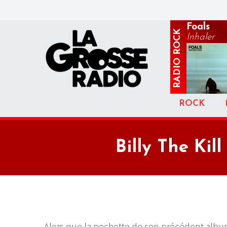
Foals
ROCK
Inhaler
RADIO
ROCK
Billy The Ki
Alors que la pochette de son précédent albu