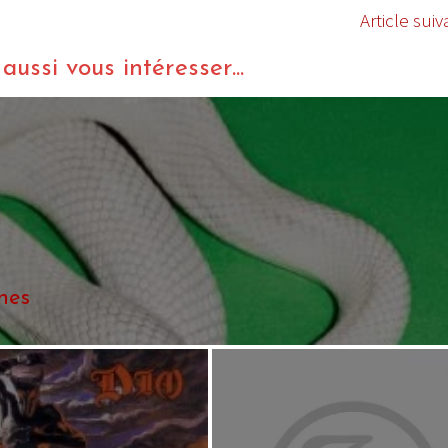
Article suiv
ussi vous intéresser...
nes