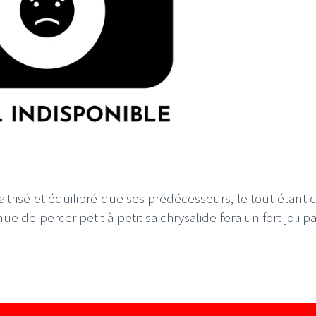
trisé et équilibré que ses prédécesseurs, le tout étant c
inue de percer petit à petit sa chrysalide fera un fort joli p