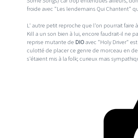
Some Songs) car trop entendues ailleurs, do
froide avec "Les lendemains Qui Chantent" qui
L' autre petit reproche que l'on pourrait faire
Kill a un son bien à lui, encore faudrait-il ne pas
reprise mutante de
DIO
avec "Holy Driver" es
LE GROS RIFFIF
culotté de placer ce genre de morceau en der
LE GRO
s'étaient mis à la folk; curieux mais sympathiq
Christm