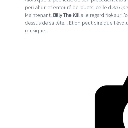
peu ahuri et entouré de jouets, celle d'
An Ope
Maintenant,
Billy The Kill
a le regard fixé sur l
dessus de sa tête... Et on peut dire que l'évol
musique.