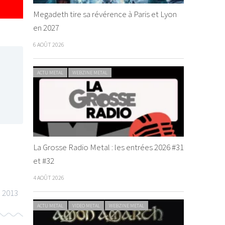
Megadeth tire sa révérence à Paris et Lyon
en 2027
6 AOÛT 2026
ACTU METAL
WEBZINE METAL
La Grosse Radio Metal : les entrées 2026 #31
et #32
4 AOÛT 2026
n 2013
ACTU METAL
VIDEO METAL
WEBZINE METAL