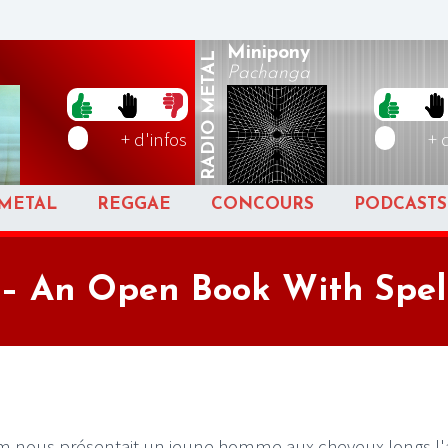
Minipony
METAL
Pachanga
RADIO
+ d'infos
+ 
METAL
REGGAE
CONCOURS
PODCASTS
ll – An Open Book With Spel
m nous présentait un jeune homme aux cheveux longs l'a