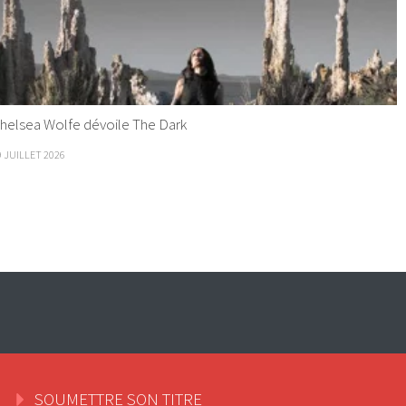
helsea Wolfe dévoile The Dark
9 JUILLET 2026
SOUMETTRE SON TITRE