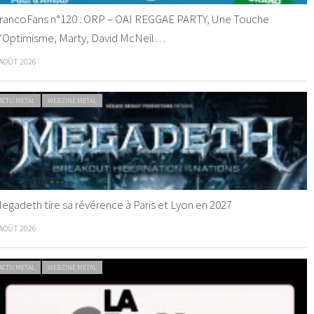
rancoFans n°120 : ORP – OAI REGGAE PARTY, Une Touche
’Optimisme, Marty, David McNeil…
 AOÛT 2026
ACTU METAL
WEBZINE METAL
egadeth tire sa révérence à Paris et Lyon en 2027
 AOÛT 2026
ACTU METAL
WEBZINE METAL