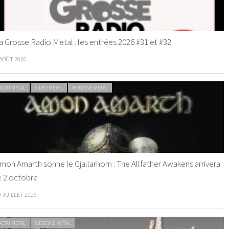
a Grosse Radio Metal : les entrées 2026 #31 et #32
 AOÛT 2026
ACTU METAL
VIDEO METAL
WEBZINE METAL
mon Amarth sonne le Gjallarhorn : The Allfather Awakens arrivera
e 2 octobre
0 JUILLET 2026
ACTU METAL
WEBZINE METAL