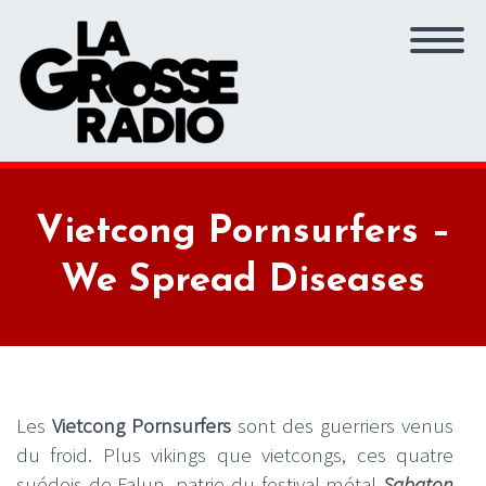
Vietcong Pornsurfers –
We Spread Diseases
Les
Vietcong Pornsurfers
sont des guerriers venus
du froid. Plus vikings que vietcongs, ces quatre
suédois de Falun, patrie du festival métal
Sabaton