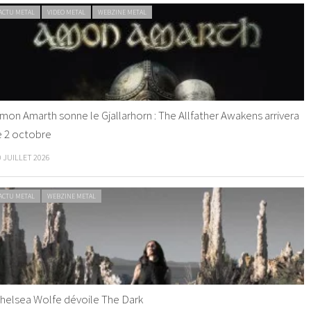
ACTU METAL
VIDEO METAL
WEBZINE METAL
mon Amarth sonne le Gjallarhorn : The Allfather Awakens arrivera
e 2 octobre
0 JUILLET 2026
ACTU METAL
WEBZINE METAL
helsea Wolfe dévoile The Dark