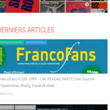
DERNIERS ARTICLES
PARTENAIRE GENERAL
WEBZINE GLOBAL
rancoFans n°120 : ORP – OAI REGGAE PARTY, Une Touche
’Optimisme, Marty, David McNeil…
 AOÛT 2026
ACTU METAL
WEBZINE METAL