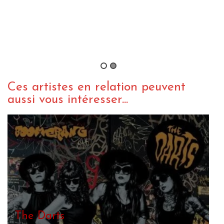
The Darts – Get Messy
By Yann Landry
/ 16 octobre 2017
Ces artistes en relation peuvent
aussi vous intéresser...
The Darts