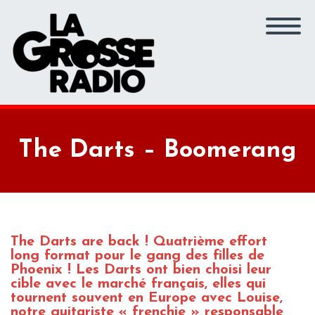
The Darts – Boomerang
The Darts are back ! Quatrième effort
long format pour le gang des filles de
Phoenix ! Les Darts ont bien choisi leur
cible avec le marché français, elles qui
tournent souvent en Europe avec Louise,
notre guitariste « frenchie » responsable