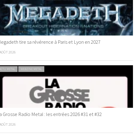
egadeth tire sa révérence à Paris et Lyon en 2027
 AOÛT 2026
ACTU METAL
WEBZINE METAL
a Grosse Radio Metal : les entrées 2026 #31 et #32
 AOÛT 2026