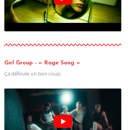
Girl Group - « Rage Song »
Ça défoule un bon coup.