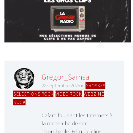
Gregor_Samsa
28 septembre 2025 in
GROSSES
SELECTIONS ROCK
,
VIDEO ROCK
,
WEBZINE
ROCK
Cafard fouinant les Internets à
la recherche de son
improbable. Féru de clips