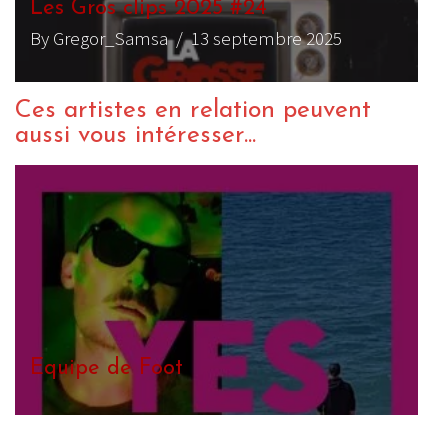
Les Gros clips 2025 #24
By Gregor_Samsa
/ 13 septembre 2025
Ces artistes en relation peuvent
aussi vous intéresser...
Stade
E