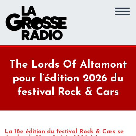
The Lords Of Altamont
pour l’édition 2026 du
festival Rock & Cars
La 18e édition du festival Rock & Cars se