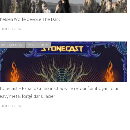
helsea Wolfe dévoile The Dark
9 JUILLET 2026
CHRONIQUE METAL
WEBZINE METAL
tonecast – Expand Crimson Chaos : le retour flamboyant d’un
eavy metal forgé dans l’acier
8 JUILLET 2026