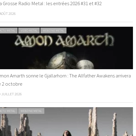
a Grosse Radio Metal : les entrées 2026 #31 et #32
 AOÛT 2026
ACTU METAL
VIDEO METAL
WEBZINE METAL
mon Amarth sonne le Gjallarhorn : The Allfather Awakens arrivera
e 2 octobre
0 JUILLET 2026
ACTU METAL
WEBZINE METAL