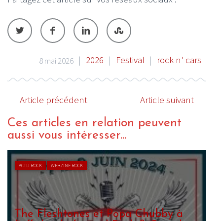
|
2026
|
Festival
|
rock n' cars
8 mai 2026
Article précédent
Article suivant
Ces articles en relation peuvent
aussi vous intéresser...
ACTU ROCK
WEBZINE ROCK
The Fleshtones et Popa Chubby à