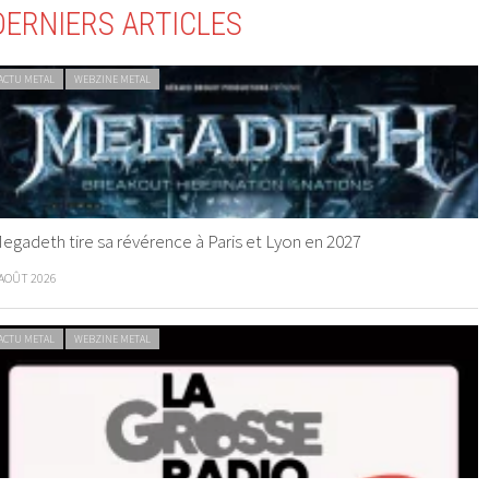
DERNIERS ARTICLES
ACTU METAL
WEBZINE METAL
egadeth tire sa révérence à Paris et Lyon en 2027
 AOÛT 2026
ACTU METAL
WEBZINE METAL