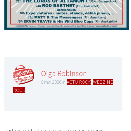
Olga Robinson
8 mai 2026 in
ACTU ROCK
,
WEBZINE
ROCK
Partagez cet article sur vos réseaux sociaux :