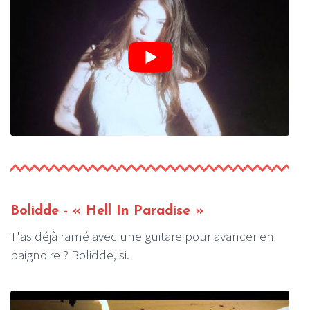
Bolidde
- « Hell In Paradise »
T'as déjà ramé avec une guitare pour avancer en
baignoire ? Bolidde, si.