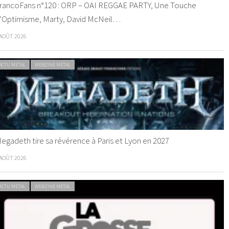
rancoFans n°120 : ORP – OAI REGGAE PARTY, Une Touche
’Optimisme, Marty, David McNeil…
 AOÛT 2026
ACTU METAL
WEBZINE METAL
egadeth tire sa révérence à Paris et Lyon en 2027
 AOÛT 2026
ACTU METAL
WEBZINE METAL