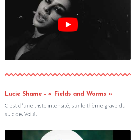
Lucie Shame
- « Fields and Worms »
C'est d'une triste intensité, sur le thème grave du
suicide. Voilà.