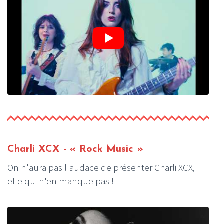
Charli XCX
- « Rock Music »
On n'aura pas l'audace de présenter Charli XCX,
elle qui n'en manque pas !