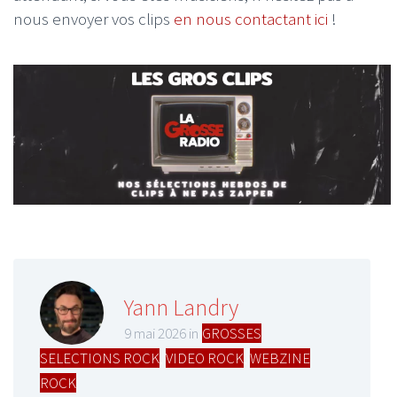
nous envoyer vos clips
en nous contactant ici
!
Yann Landry
9 mai 2026 in
GROSSES
SELECTIONS ROCK
,
VIDEO ROCK
,
WEBZINE
ROCK