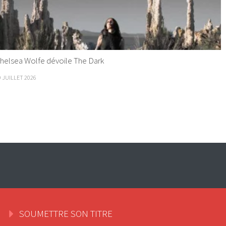
helsea Wolfe dévoile The Dark
9 JUILLET 2026
SOUMETTRE SON TITRE