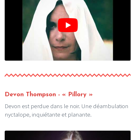
Devon Thompson - « Pillory »
Devon est perdue dans le noir. Une déambulation
nyctalope, inquiétante et planante.