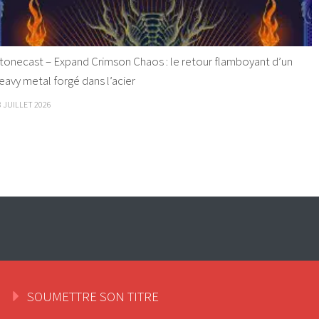
tonecast – Expand Crimson Chaos : le retour flamboyant d’un
eavy metal forgé dans l’acier
8 JUILLET 2026
SOUMETTRE SON TITRE