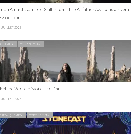
mon Amarth sonne le Gjallarhorn : The Allfather Awakens arrivera
e 2 octobre
0 JUILLET 2026
ACTU METAL
WEBZINE METAL
helsea Wolfe dévoile The Dark
9 JUILLET 2026
CHRONIQUE METAL
WEBZINE METAL