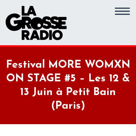
Festival MORE WOMXN
ON STAGE #5 – Les 12 &
13 Juin à Petit Bain
(Paris)