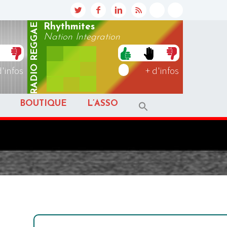
REGGAE
Rhythmites
Nation Integration
RADIO
d'infos
+ d'infos
BOUTIQUE
L’ASSO