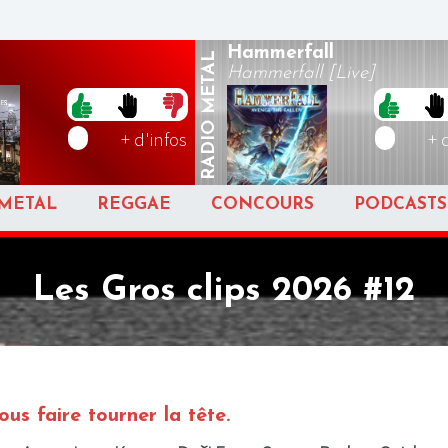
Hammerfall
METAL
Hammerfall [Live]
RADIO
+ d'infos
+ 
METAL
REGGAE
CONCOURS
PODCASTS
Les Gros clips 2026 #12
ous faire tourner la tête.