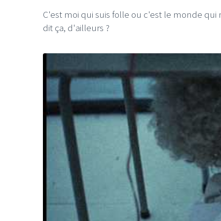
C'est moi qui suis folle ou c'est le monde qui
dit ça, d'ailleurs ?
LE GROS RIFFIFI
LE GROS RIFFIF
LE GROS RIFFIFI –
LE GRO
Christmas Riffifi 2025 !!!
The Cov