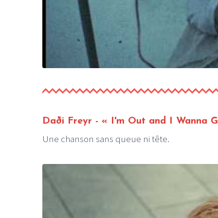
Daði Freyr -
« I'm Out and I Wanna 
Une chanson sans queue ni tête.