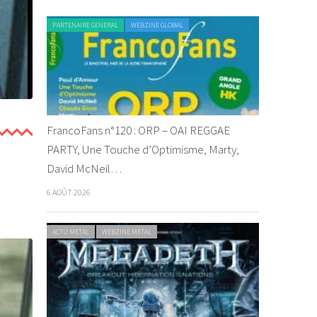
PARTENAIRE GENERAL
WEBZINE GLOBAL
FrancoFans n°120 : ORP – OAI REGGAE
PARTY, Une Touche d’Optimisme, Marty,
David McNeil…
6 AOÛT 2026
ACTU METAL
WEBZINE METAL