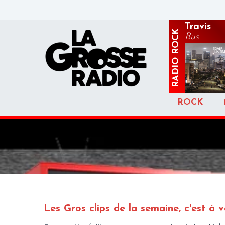
Travis
ROCK
Bus
RADIO
ROCK
Les Gros clips de la semaine, c'est à v