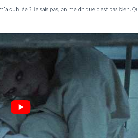
 m'a oubliée ? Je sais pas, on me dit que c'est pas bien. Q
I
LE GROS RIFFIFI
S RIFFIFI – Surfin’
LE GROS RIFFIFI –
ers !!!
Littératurock !!!