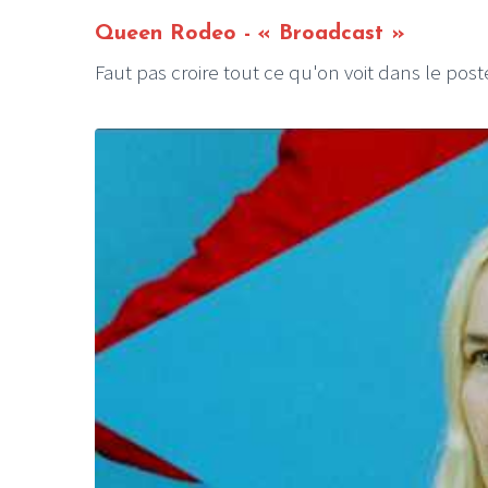
Queen Rodeo
- « Broadcast »
Faut pas croire tout ce qu'on voit dans le post