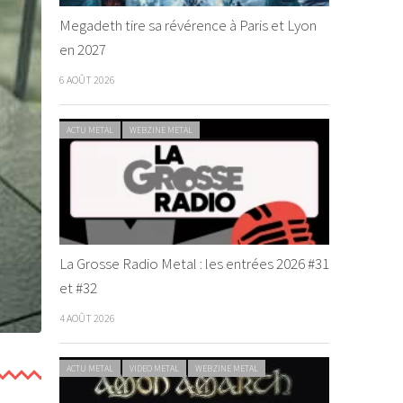
Megadeth tire sa révérence à Paris et Lyon
en 2027
6 AOÛT 2026
ACTU METAL
WEBZINE METAL
La Grosse Radio Metal : les entrées 2026 #31
et #32
4 AOÛT 2026
ACTU METAL
VIDEO METAL
WEBZINE METAL