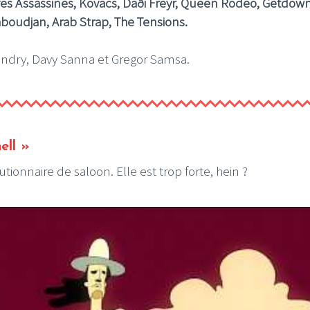
es Assassines, Kovacs, Daði Freyr, Queen Rodeo, Getdow
aboudjan, Arab Strap, The Tensions.
andry, Davy Sanna et Gregor Samsa.
ell »
ionnaire de saloon. Elle est trop forte, hein ?