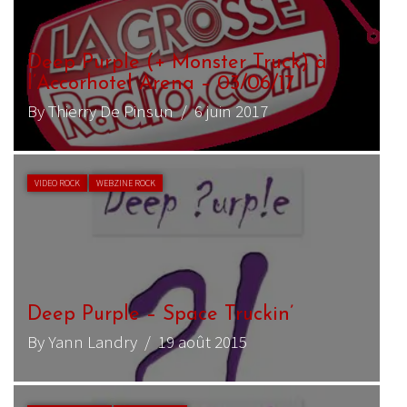
Deep Purple (+ Monster Truck) à
l’Accorhotel Arena – 03/06/17
By Thierry De Pinsun
/ 6 juin 2017
VIDEO ROCK
WEBZINE ROCK
Deep Purple – Space Truckin’
By Yann Landry
/ 19 août 2015