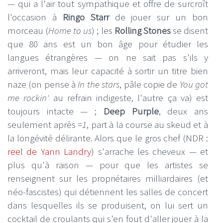
— qui a l'air tout sympathique et offre de surcroît
l'occasion à
Ringo Starr
de jouer sur un bon
morceau (
Home to us
) ; les
Rolling Stones
se disent
que 80 ans est un bon âge pour étudier les
langues étrangères — on ne sait pas s'ils y
arriveront, mais leur capacité à sortir un titre bien
naze (on pense à
In the stars
, pâle copie de
You got
me rockin'
au refrain indigeste, l'autre ça va) est
toujours intacte — ;
Deep Purple
, deux ans
seulement après
=1
, part à la course au skeud et à
la longévité délirante. Alors que le gros chef (NDR :
reel de Yann Landry
) s'arrache les cheveux — et
plus qu'à raison — pour que les artistes se
renseignent sur les propriétaires milliardaires (et
néo-fascistes) qui détiennent les salles de concert
dans lesquelles ils se produisent, on lui sert un
cocktail de croulants qui s'en fout d'aller jouer à la