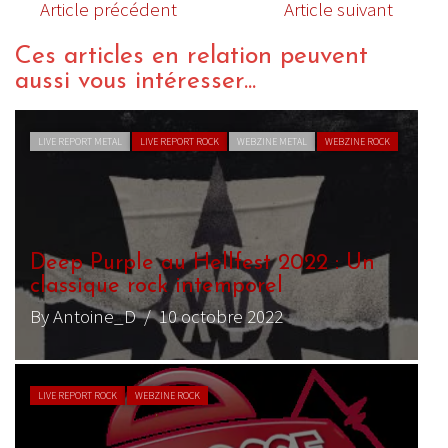
Article précédent
Article suivant
Ces articles en relation peuvent
aussi vous intéresser...
LIVE REPORT METAL
LIVE REPORT ROCK
WEBZINE METAL
WEBZINE ROCK
Deep Purple au Hellfest 2022 : Un
classique rock intemporel
By Antoine_D
/ 10 octobre 2022
LIVE REPORT ROCK
WEBZINE ROCK