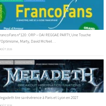
rancoFans n°120 : ORP – OAI REGGAE PARTY, Une Touche
’Optimisme, Marty, David McNeil…
 AOÛT 2026
ACTU METAL
WEBZINE METAL
egadeth tire sa révérence à Paris et Lyon en 2027
 AOÛT 2026