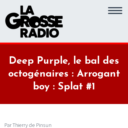
Deep Purple, le bal des
octogénaires : Arrogant
boy : Splat #1
Par Thierry de Pinsun