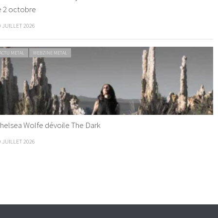
e 2 octobre
0 JUILLET 2026
ACTU METAL
WEBZINE METAL
helsea Wolfe dévoile The Dark
9 JUILLET 2026