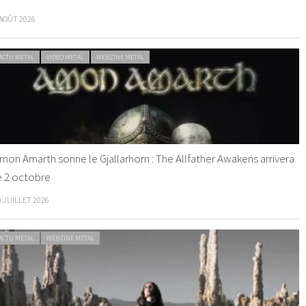
 AOÛT 2026
ACTU METAL
VIDEO METAL
WEBZINE METAL
mon Amarth sonne le Gjallarhorn : The Allfather Awakens arrivera
e 2 octobre
0 JUILLET 2026
ACTU METAL
WEBZINE METAL