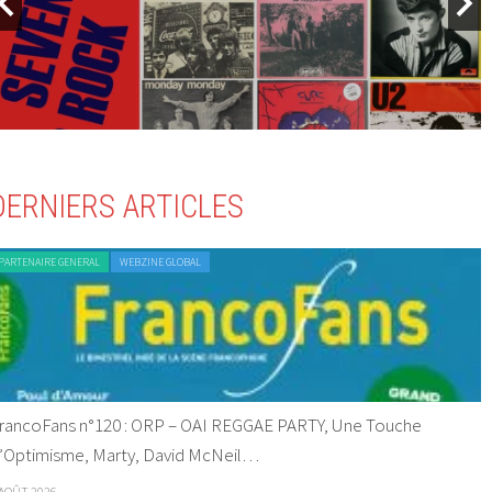
DERNIERS ARTICLES
PARTENAIRE GENERAL
WEBZINE GLOBAL
rancoFans n°120 : ORP – OAI REGGAE PARTY, Une Touche
’Optimisme, Marty, David McNeil…
 AOÛT 2026