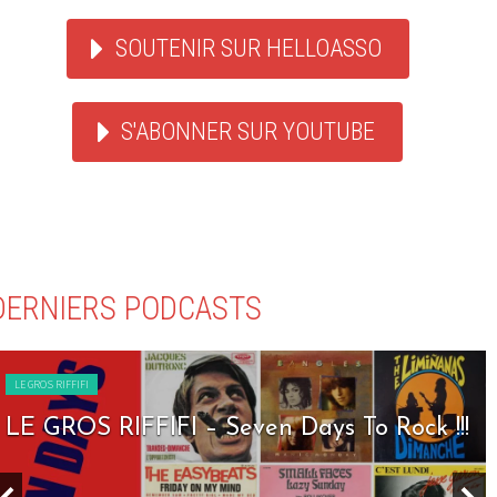
SOUTENIR SUR HELLOASSO
S'ABONNER SUR YOUTUBE
DERNIERS PODCASTS
LE GROS RIFFIFI
LE GROS RIFFIFI – Seven Days To Rock !!!