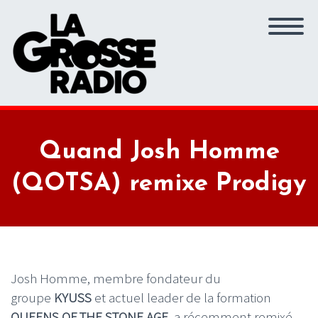
Quand Josh Homme
(QOTSA) remixe Prodigy
Josh Homme, membre fondateur du
groupe
KYUSS
et actuel leader de la formation
QUEENS OF THE STONE AGE
, a récemment remixé