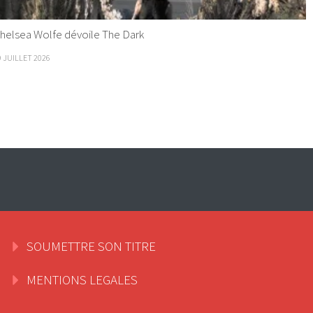
helsea Wolfe dévoile The Dark
9 JUILLET 2026
SOUMETTRE SON TITRE
MENTIONS LEGALES