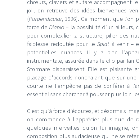
chœurs, claviers et guitare accompagnent l
joli, on retrouve des idées bienvenues v
(
Purpendicular
, 1996). Ce moment que l'on pe
force de
Diablo
– la possibilité d'un ailleurs,
pour complexifier la structure, pilier des 
faiblesse redoutée pour le
Splat
à venir – 
potentielles nuances. Il y a bien l'appa
instrumentale, assurée dans le clip par Ian G
Stormare disparaissent. Elle est plaisante g
placage d'accords nonchalant que sur une d
courte ne l'empêche pas de conférer à l’a
essentiel sans chercher à pousser plus loin le
C'est qu'à force d'écoutes, et désormais images
on commence à l'apprécier plus que de r
quelques merveilles qu'on lui imagine, on 
composition plus audacieuse qui ne se refe