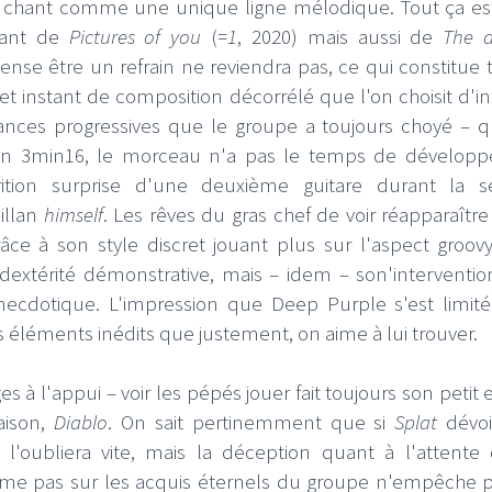
e chant comme une unique ligne mélodique. Tout ça es
enant de
Pictures of you
(
=1
, 2020) mais aussi de
The a
nse être un refrain ne reviendra pas, ce qui constitue t
 cet instant de composition décorrélé que l'on choisit d'i
nuances progressives que le groupe a toujours choyé – 
en 3min16, le morceau n'a pas le temps de développ
rition surprise d'une deuxième guitare durant la s
illan
himself
. Les rêves du gras chef de voir réapparaître
râce à son style discret jouant plus sur l'aspect groov
extérité démonstrative, mais – idem – son'interventio
necdotique. L'impression que Deep Purple s'est limit
s éléments inédits que justement, on aime à lui trouver.
 à l'appui – voir les pépés jouer fait toujours son petit e
aison,
Diablo
. On sait pertinemment que si
Splat
dévoi
l'oubliera vite, mais la déception quant à l'attente
rme pas sur les acquis éternels du groupe n'empêche 