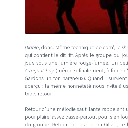
LE GROS RIFFIFI
LE GROS RIFFIF
Diablo
, donc. Même technique de com’, le
sh
LE GROS RIFFIFI –
LE GRO
qui contient le dit riff. Après le groupe qui
Christmas Riffifi 2025 !!!
The Cov
joue sous une lumière rouge-fumée. Un petit
Arrogant boy
(même si finalement, à force d'
Gardons un ton hargneux). Quand il survient e
aperçu : la même honnêteté nous invite à u
triple retour.
Retour d'une mélodie sautillante rappelant
pour plaire, assez passe-partout pour s'en f
du groupe. Retour du nez de Ian Gillan, ce 