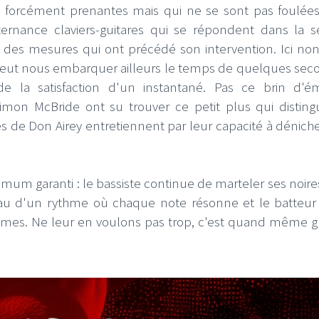
et forcément prenantes mais qui ne se sont pas foulée
lternance claviers-guitares qui se répondent dans la s
 des mesures qui ont précédé son intervention. Ici non
peut nous embarquer ailleurs le temps de quelques sec
 la satisfaction d'un instantané. Pas ce brin d'é
mon McBride ont su trouver ce petit plus qui distin
es de Don Airey entretiennent par leur capacité à dénich
imum garanti : le bassiste continue de marteler ses noire
eau d'un rythme où chaque note résonne et le batteur
antômes. Ne leur en voulons pas trop, c'est quand même g