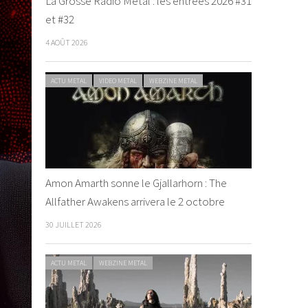
La Grosse Radio Metal : les entrées 2026 #31
et #32
4 AOÛT 2026
ACTU METAL
VIDEO METAL
WEBZINE METAL
Amon Amarth sonne le Gjallarhorn : The
Allfather Awakens arrivera le 2 octobre
30 JUILLET 2026
ACTU METAL
WEBZINE METAL