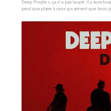
Deep Purple », ça n'a pas loupé. Il y aura touj
peut que plaire à ceux qui aiment que leurs 