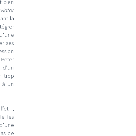
t bien
viator
ant la
ntégrer
qu'une
er ses
ession
 Peter
y d’un
n trop
é à un
ffet –,
le les
 d'une
pas de