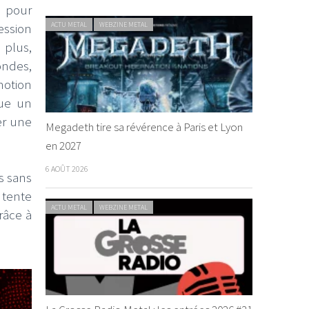
s pour
ACTU METAL
WEBZINE METAL
ession
 plus,
ondes,
motion
gue un
er une
Megadeth tire sa révérence à Paris et Lyon
en 2027
6 AOÛT 2026
s sans
 tente
ACTU METAL
WEBZINE METAL
râce à