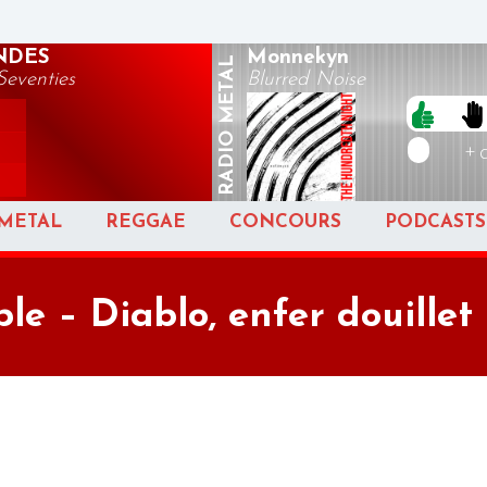
ENDES
Monnekyn
METAL
Seventies
Blurred Noise
RADIO
+ 
METAL
REGGAE
CONCOURS
PODCASTS
le – Diablo, enfer douillet 