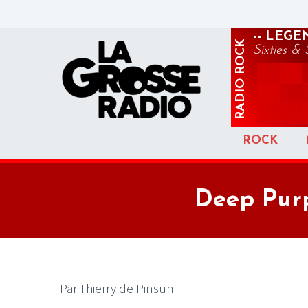
-- LEG
ROCK
Sixties & 
RADIO
ROCK
Deep Purp
Par Thierry de Pinsun