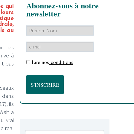
Abonnez-vous à notre
es qui
newsletter
leurs
sique
rale,
ls au
it pas
rive à
Lire nos
conditions
nt pas
ceaux
d dans
7), ils
Wait a
u vrai
e real