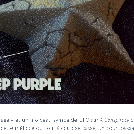
 l'adage – et un morceau sympa de UFO sur
A Conspiracy o
en cette mélodie qui tout à coup se casse, un court pass