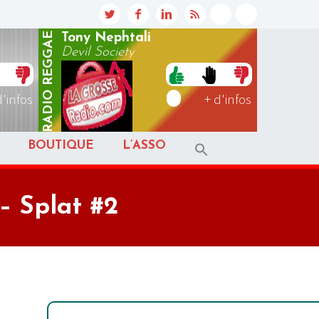
REGGAE
Tony Nephtali
Devil Society
RADIO
d'infos
+ d'infos
BOUTIQUE
L’ASSO
– Splat #2