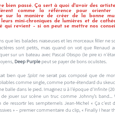
re bien passé. Ça sert à quoi d'avoir des artist
dèrent comme la référence pour orienter 
ime sur la manière de créer de la bonne mu
 leurs mini-chroniques de lumières et de cathéd
é qui revient – si on peut se mettre nos consei
ns que les balades niaiseuses et les morceaux filler ne so
caractères sont petits, mais quand on voit que Renaud ar
quer sur un bateau avec Pascal Obispo (le pire ici n'éta
moyens,
Deep Purple
peut se payer de bons oculistes.
ait bien que
Splat
ne serait pas composé que de mor
 oubliables comme single, comme porte-étendard du skeu
 une balle dans le pied. Imaginez si à l'époque d'
Infinite
(201
 de jouer sur scène un truc comme Johnny’s band... 
n de ressortir les sempiternels Jean-Michel « Ça c'est d
ives » – premier commentaire du clip, « Finally I hear th