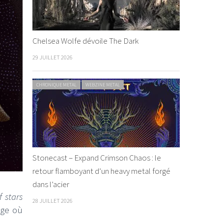
Chelsea Wolfe dévoile The Dark
29 JUILLET 2026
CHRONIQUE METAL
WEBZINE METAL
Stonecast – Expand Crimson Chaos : le
retour flamboyant d’un heavy metal forgé
dans l’acier
f stars
28 JUILLET 2026
age où