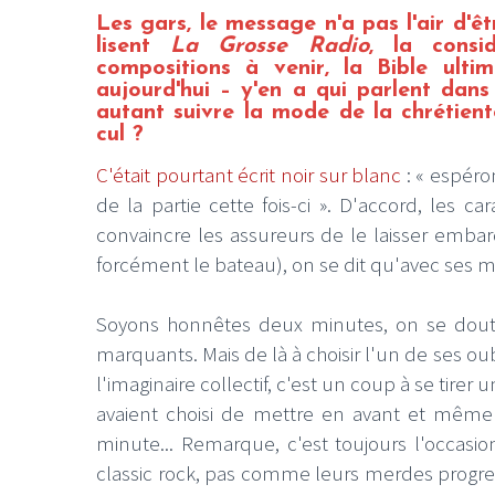
Les gars, le message n'a pas l'air d'êt
lisent
La Grosse Radio
, la consi
compositions à venir, la Bible ult
aujourd'hui – y'en a qui parlent dans
autant suivre la mode de la chrétient
cul ?
C'était pourtant écrit noir sur blanc
: « espéro
de la partie cette fois-ci ». D'accord, les 
convaincre les assureurs de le laisser embar
forcément le bateau), on se dit qu'avec ses 
Soyons honnêtes deux minutes, on se dout
marquants. Mais de là à choisir l'un de ses
l'imaginaire collectif, c'est un coup à se tirer
avaient choisi de mettre en avant et même
minute... Remarque, c'est toujours l'occasio
classic rock, pas comme leurs merdes progress