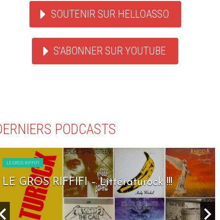
SOUTENIR SUR HELLOASSO
S'ABONNER SUR YOUTUBE
DERNIERS PODCASTS
LE GROS RIFFIFI
LE GROS RIFFIFI – Seven Days To Rock !!!