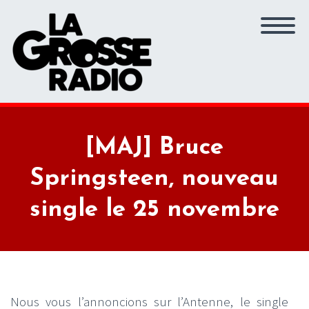
[MAJ] Bruce
Springsteen, nouveau
single le 25 novembre
Nous vous l’annoncions sur l’Antenne, le single