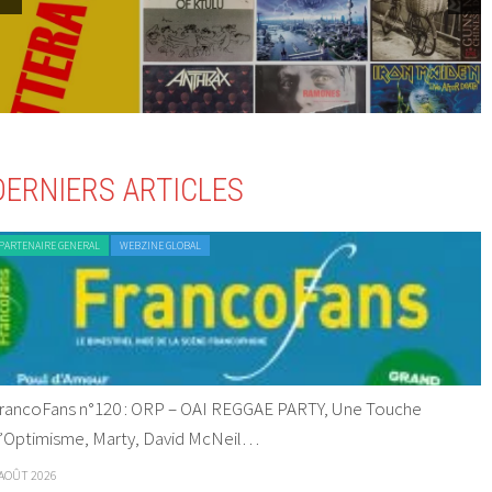
DERNIERS ARTICLES
PARTENAIRE GENERAL
WEBZINE GLOBAL
rancoFans n°120 : ORP – OAI REGGAE PARTY, Une Touche
’Optimisme, Marty, David McNeil…
 AOÛT 2026