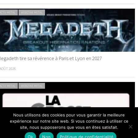
ACTU METAL
WEBZINE METAL
egadeth tire sa révérence à Paris et Lyon en 2027
 AOÛT 2026
ACTU METAL
WEBZINE METAL
Nous utilisons des cookies pour vous garantir la meilleure
expérience sur notre site web. Si vous continuez à utiliser ce
site, nous supposerons que vous en êtes satisfait.
a Grosse Radio Metal : les entrées 2026 #31 et #32
Ok
Non
Politique de confidentialité