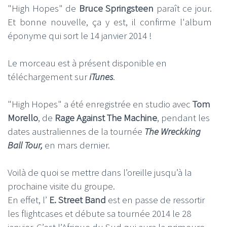
"High Hopes" de
Bruce Springsteen
paraît ce jour.
Et bonne nouvelle, ça y est, il confirme l'album
éponyme qui sort le 14 janvier 2014 !
Le morceau est à présent disponible en
téléchargement sur
iTunes
.
"High Hopes" a été enregistrée en studio avec
Tom
Morello
, de
Rage Against The Machine
, pendant les
dates australiennes de la tournée
The Wreckking
Ball Tour,
en mars dernier.
Voilà de quoi se mettre dans l’oreille jusqu’à la
prochaine visite du groupe.
En effet, l’
E. Street Band
est en passe de ressortir
les flightcases et débute sa tournée 2014 le 28
janvier. C’est l’Afrique du Sud qui aura la primeure