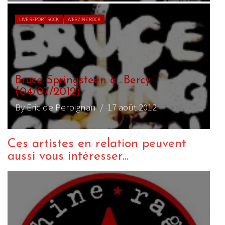
LIVE REPORT ROCK
WEBZINE ROCK
Bruce Springsteen à Bercy
(04/07/2012)
By Eric de Perpignan
/ 17 août 2012
Ces artistes en relation peuvent
aussi vous intéresser...