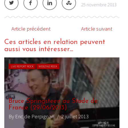
25 novembre 2013
Article précédent
Article suivant
Ces articles en relation peuvent
aussi vous intéresser...
LIVE REPORT ROCK
WEBZINE ROCK
Bruce Springsteen au Stade de
France (29/06/2013)
By Eric de Perpignan
/ 2 juillet 2013