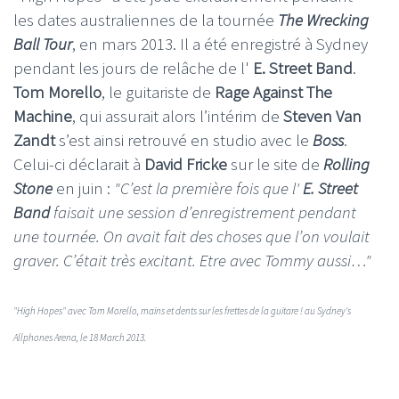
les dates australiennes de la tournée
The Wrecking
Ball Tour
, en mars 2013. Il a été enregistré à Sydney
pendant les jours de relâche de l'
E. Street Band
.
Tom Morello
, le guitariste de
Rage Against The
Machine
, qui assurait alors l’intérim de
Steven Van
Zandt
s’est ainsi retrouvé en studio avec le
Boss
.
Celui-ci déclarait à
David Fricke
sur le site de
Rolling
Stone
en juin :
"C’est la première fois que l'
E. Street
Band
faisait une session d’enregistrement pendant
une tournée. On avait fait des choses que l’on voulait
graver. C’était très excitant. Etre avec Tommy aussi…"
"High Hopes" avec Tom Morello, mains et dents sur les frettes de la guitare ! au Sydney's
Allphones Arena, le 18 March 2013.