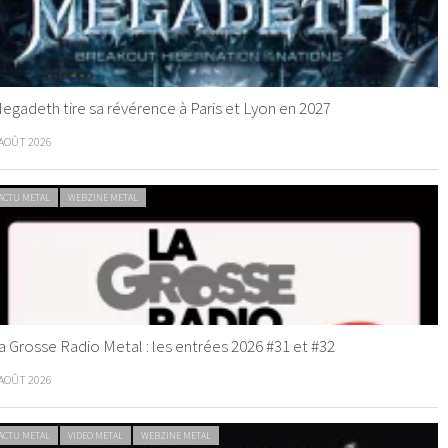
egadeth tire sa révérence à Paris et Lyon en 2027
 AOÛT 2026
ACTU METAL
WEBZINE METAL
a Grosse Radio Metal : les entrées 2026 #31 et #32
 AOÛT 2026
ACTU METAL
VIDEO METAL
WEBZINE METAL