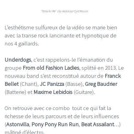
"Shine for Me" clip réalisé par Cyril Masson
L’esthétisme sulfureux de la vidéo se marie bien
avec la transe rock lancinante et hypnotique de
nos 4 gaillards.
Underdogs
, c’est rappelons-le l’émanation du
groupe
From old Fashion Ladies
, splitté en 2013. Le
nouveau band s’est reconstitué autour de
Franck
Bellet
(Chant),
JC Panizza
(Basse),
Greg Baudrier
(Batterie) et
Maxime Lebidois
(Guitare).
On retrouve avec ce combo tout ce qui fait la
richesse de leurs parcours et de leurs influences
(
Astonvilla
,
Pony Pony Run Run
,
Beat Assailant
…)
mâtiné d’électro.