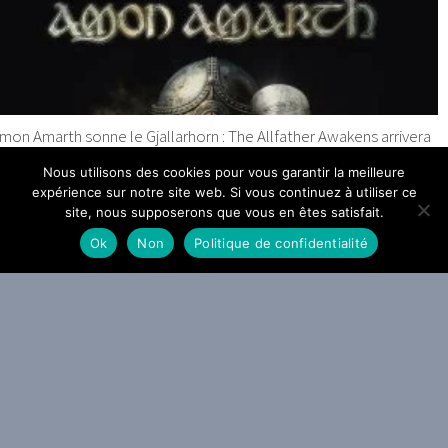
mon Amarth sonne le Gjallarhorn : The Allfather Awakens arrivera
e 2 octobre
Nous utilisons des cookies pour vous garantir la meilleure
expérience sur notre site web. Si vous continuez à utiliser ce
0 JUILLET 2026
site, nous supposerons que vous en êtes satisfait.
Ok
Non
Politique de confidentialité
ACTU METAL
WEBZINE METAL
helsea Wolfe dévoile The Dark
9 JUILLET 2026