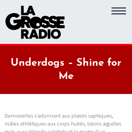
Underdogs – Shine for
Me
Demoiselles s’adonnant aux plaisirs saphiques,
mâles athlétiques aux corps huilés, talons aiguilles
mais aussi blonde sylphide et la magie d’un