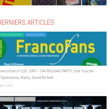
DERNIERS ARTICLES
PARTENAIRE GENERAL
WEBZINE GLOBAL
rancoFans n°120 : ORP – OAI REGGAE PARTY, Une Touche
’Optimisme, Marty, David McNeil…
 AOÛT 2026
ACTU METAL
WEBZINE METAL