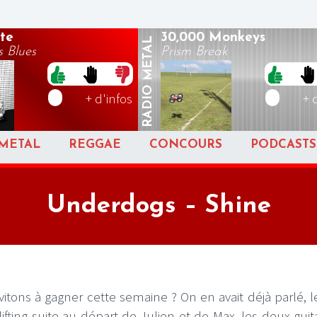
te
30,000 Monkeys
METAL
 Blues
Prism Break
RADIO
+ d'infos
+ 
METAL
REGGAE
CONCOURS
PODCASTS
Underdogs – Shine
tons à gagner cette semaine ? On en avait déjà parlé, 
lifting suite au départ de Julien et de Max, les deux guit