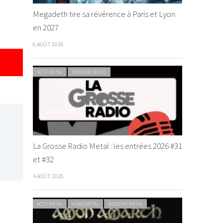
Megadeth tire sa révérence à Paris et Lyon
en 2027
6 AOÛT 2026
ACTU METAL
WEBZINE METAL
La Grosse Radio Metal : les entrées 2026 #31
et #32
4 AOÛT 2026
ACTU METAL
VIDEO METAL
WEBZINE METAL