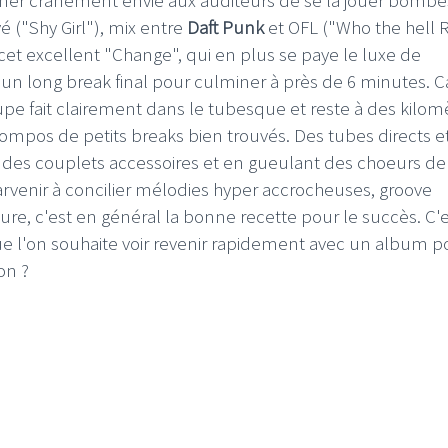
 ("Shy Girl"), mix entre
Daft Punk
et OFL ("Who the hell 
cet excellent "Change", qui en plus se paye le luxe de
ir un long break final pour culminer à près de 6 minutes. C
roupe fait clairement dans le tubesque et reste à des kilom
s compos de petits breaks bien trouvés. Des tubes directs e
t des couplets accessoires et en gueulant des choeurs de
parvenir à concilier mélodies hyper accrocheuses, groove
ture, c'est en général la bonne recette pour le succès. C'
ue l'on souhaite voir revenir rapidement avec un album p
son ?