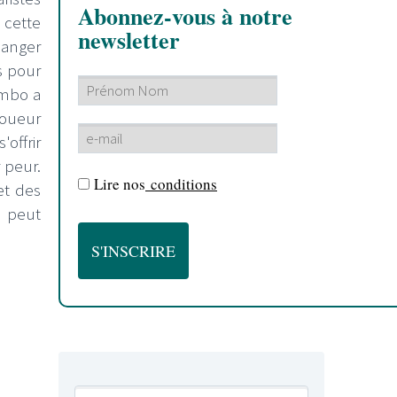
Abonnez-vous à notre
 cette
newsletter
hanger
s pour
ombo a
joueur
offrir
 peur.
Lire nos
conditions
et des
n peut