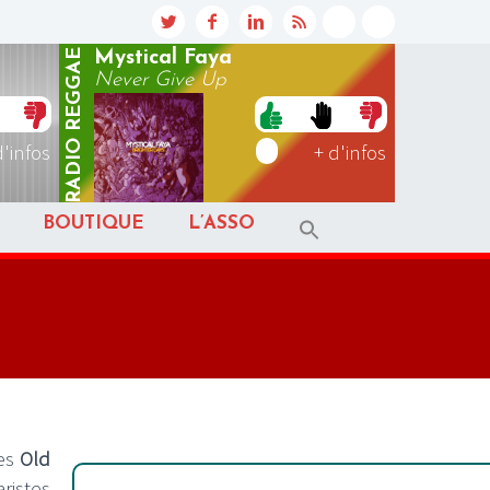
REGGAE
Mystical Faya
Never Give Up
RADIO
d'infos
+ d'infos
BOUTIQUE
L’ASSO
les
Old
aristes