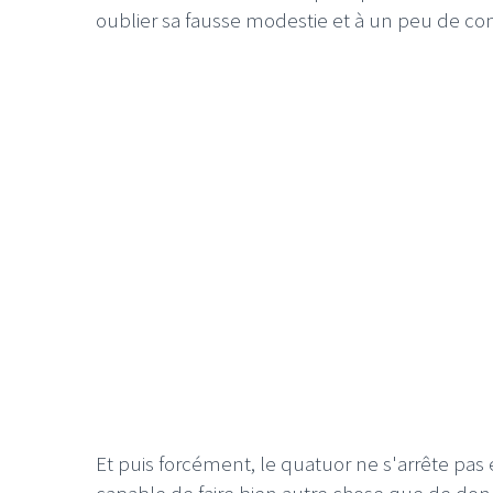
oublier sa fausse modestie et à un peu de con
LE GROS RIFFIF
LE GRO
Christm
Et puis forcément, le quatuor ne s'arrête pa
capable de faire bien autre chose que de do