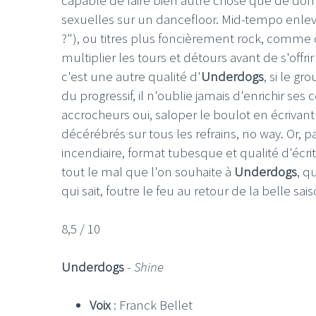
sexuelles sur un dancefloor. Mid-tempo enlevé
?"), ou titres plus foncièrement rock, comme 
multiplier les tours et détours avant de s'offr
c'est une autre qualité d'
Underdogs
, si le g
du progressif, il n'oublie jamais d'enrichir se
accrocheurs oui, saloper le boulot en écrivan
décérébrés sur tous les refrains, no way. Or, 
incendiaire, format tubesque et qualité d'écri
tout le mal que l'on souhaite à
Underdogs
, q
qui sait, foutre le feu au retour de la belle sai
8,5 / 10
Underdogs
-
Shine
Voix
: Franck Bellet