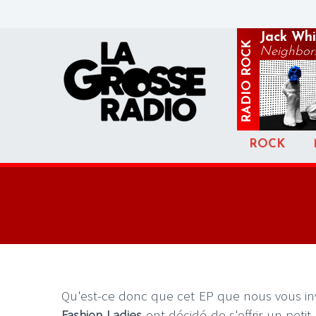
Jack Whi
ROCK
Neighbors
RADIO
ROCK
Qu'est-ce donc que cet EP que nous vous invi
Fashion Ladies
ont décidé de s'offrir un petit 