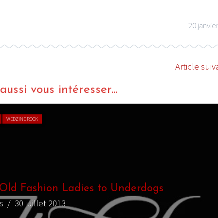
20 janvie
Article suiv
ussi vous intéresser...
WEBZINE ROCK
Old Fashion Ladies to Underdogs
s
/ 30 juillet 2013