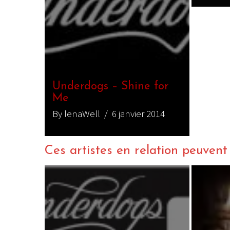
Underdogs – Shine for
Me
By lenaWell
/ 6 janvier 2014
Ces artistes en relation peuvent a