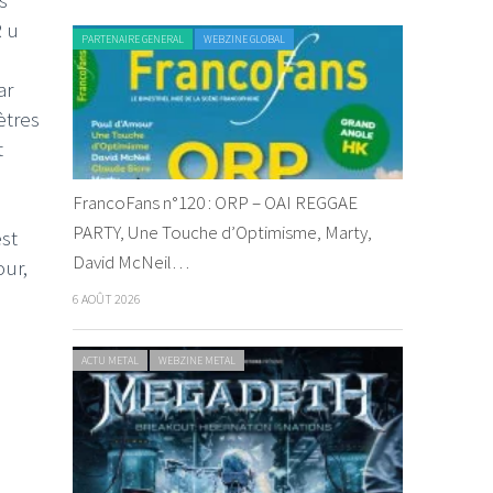
R u
PARTENAIRE GENERAL
WEBZINE GLOBAL
ar
ètres
t
FrancoFans n°120 : ORP – OAI REGGAE
PARTY, Une Touche d’Optimisme, Marty,
est
David McNeil…
our,
6 AOÛT 2026
ACTU METAL
WEBZINE METAL