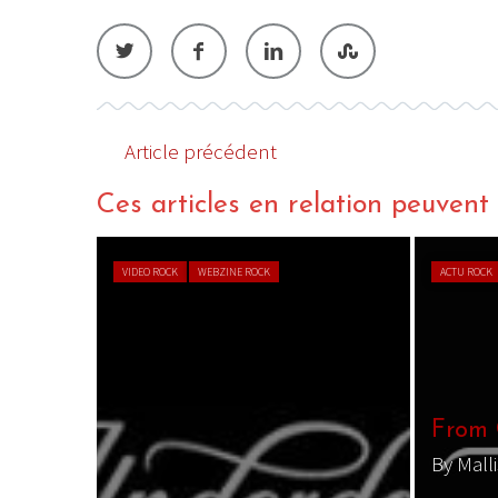
Article précédent
Ces articles en relation peuvent a
VIDEO ROCK
WEBZINE ROCK
ACTU ROCK
From 
By Malli