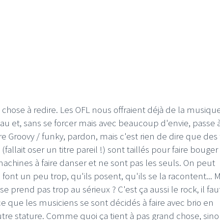
 chose à redire. Les OFL nous offraient déjà de la musiqu
u et, sans se forcer mais avec beaucoup d'envie, passe à
Groovy / funky, pardon, mais c'est rien de dire que des t
lait oser un titre pareil !) sont taillés pour faire bouger
s machines à faire danser et ne sont pas les seuls. On peut
t un peu trop, qu'ils posent, qu'ils se la racontent... M
prend pas trop au sérieux ? C'est ça aussi le rock, il fau
 ce que les musiciens se sont décidés à faire avec brio en
re stature. Comme quoi ça tient à pas grand chose, sino