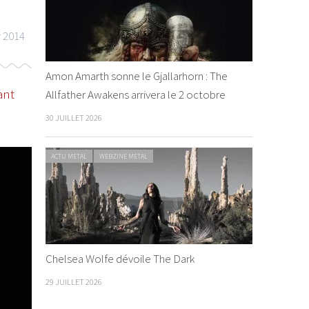
r 2014
Amon Amarth sonne le Gjallarhorn : The
ant
Allfather Awakens arrivera le 2 octobre
30 JUILLET 2026
ACTU METAL
WEBZINE METAL
Chelsea Wolfe dévoile The Dark
29 JUILLET 2026