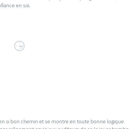
fiance en soi.
I
LE GROS RIFFIFI
S RIFFIFI –
LE GROS RIFFIFI – Su
as Riffifi 2025 !!!
The Covers !!!
s en si bon chemin et se montre en toute bonne logique
nner crânement envie aux auditeurs de se la jouer bombe