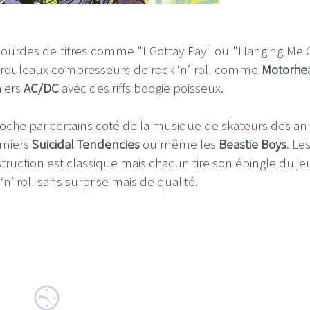
lourdes de titres comme "I Gottay Pay" ou "Hanging Me 
s rouleaux compresseurs de rock ‘n’ roll comme
Motorhe
miers
AC/DC
avec des riffs boogie poisseux.
I
LE GROS RIFFIFI
proche par certains coté de la musique de skateurs des a
S RIFFIFI –
LE GROS RIFFIFI – Su
as Riffifi 2025 !!!
The Covers !!!
emiers
Suicidal Tendencies
ou même les
Beastie Boys
. Le
ruction est classique mais chacun tire son épingle du je
 ‘n’ roll sans surprise mais de qualité.