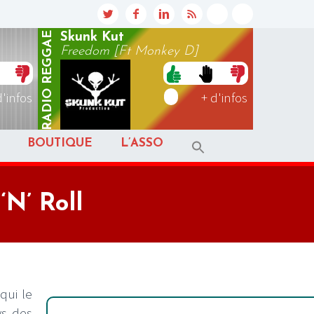
REGGAE
Skunk Kut
Freedom [Ft Monkey D]
RADIO
d'infos
+ d'infos
BOUTIQUE
L’ASSO
‘N’ Roll
qui le
ys des