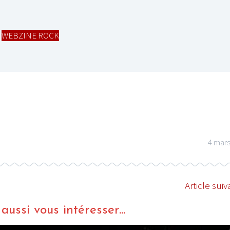
,
WEBZINE ROCK
4 mar
Article suiv
ussi vous intéresser...