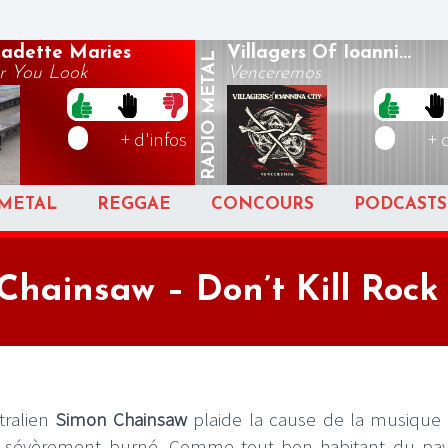
nadette Maries
Villagers Of Ioanni...
METAL
r You Look
Venceremos
RADIO
+ d'infos
+ 
METAL
REGGAE
CONCOURS
PODCASTS
hainsaw – Don’t Kill Rock 
tralien
Simon Chainsaw
plaide la cause de la musique 
s sévèrement burné. Comme tout bon habitant du pa