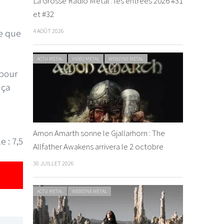
La Grosse Radio Metal : les entrées 2026 #31
et #32
4 AOÛT 2026
ve que
ACTU METAL
VIDEO METAL
WEBZINE METAL
 pour
 ça
Amon Amarth sonne le Gjallarhorn : The
e : 7,5
Allfather Awakens arrivera le 2 octobre
30 JUILLET 2026
ACTU METAL
WEBZINE METAL