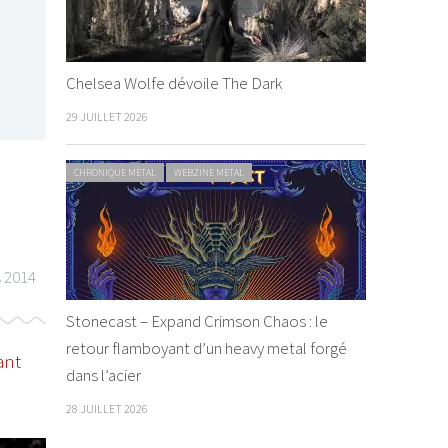
Chelsea Wolfe dévoile The Dark
29 JUILLET 2026
CHRONIQUE METAL
WEBZINE METAL
s 2014
Stonecast – Expand Crimson Chaos : le
retour flamboyant d’un heavy metal forgé
ant
dans l’acier
28 JUILLET 2026