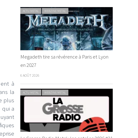
ACTU METAL
WEBZINE METAL
Megadeth tire sa révérence à Paris et Lyon
en 2027
6 AOÛT 2026
ment à
ans la
ACTU METAL
WEBZINE METAL
e plus
 qui a
puyant
fiques
eprise