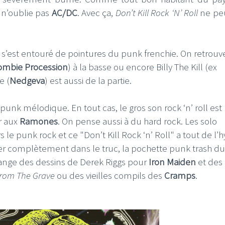
n’oublie pas
AC/DC
. Avec ça,
Don’t Kill Rock ‘N’ Roll
ne pe
, s’est entouré de pointures du punk frenchie. On retrouv
ombie Procession
) à la basse ou encore Billy The Kill (ex
e (
Nedgeva
) est aussi de la partie.
punk mélodique. En tout cas, le gros son rock ‘n’ roll est
r aux
Ramones
. On pense aussi à du hard rock. Les solo
le punk rock et ce "Don’t Kill Rock ‘n’ Roll" a tout de l
er complètement dans le truc, la pochette punk trash du
élange des dessins de Derek Riggs pour
Iron Maiden
et des
rom The Grave
ou des vieilles compils des
Cramps
.