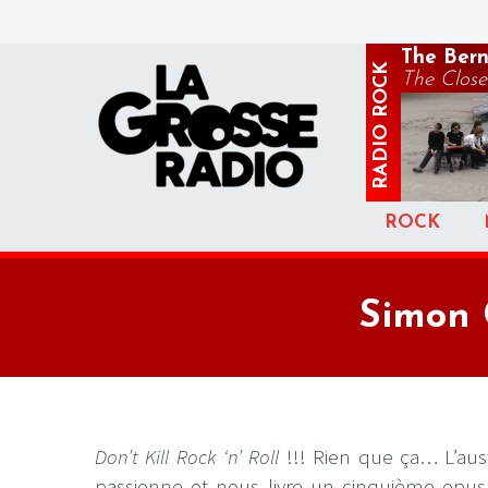
The Ber
ROCK
The Close
RADIO
ROCK
Simon C
Don’t Kill Rock ‘n’ Roll
!!! Rien que ça… L’aus
passionne et nous livre un cinquième opu