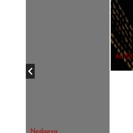
AC/D
Nedgeva