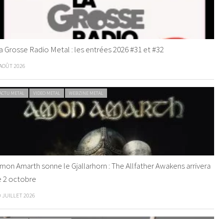
a Grosse Radio Metal : les entrées 2026 #31 et #32
 AOÛT 2026
ACTU METAL
VIDEO METAL
WEBZINE METAL
mon Amarth sonne le Gjallarhorn : The Allfather Awakens arrivera
e 2 octobre
0 JUILLET 2026