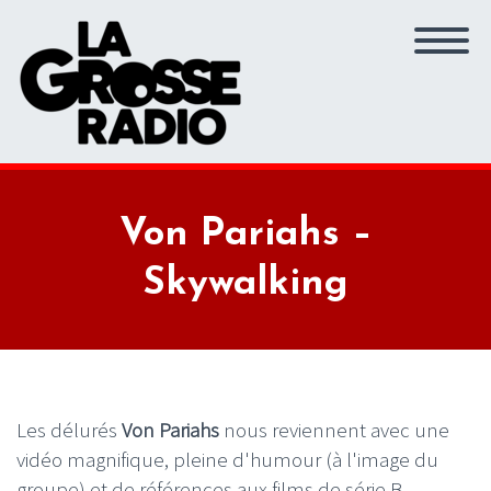
Von Pariahs –
Skywalking
Les délurés
Von Pariahs
nous reviennent avec une
vidéo magnifique, pleine d'humour (à l'image du
groupe) et de références aux films de série B,