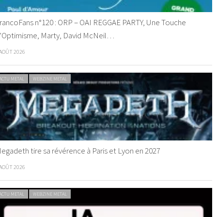
rancoFans n°120 : ORP – OAI REGGAE PARTY, Une Touche
’Optimisme, Marty, David McNeil…
 AOÛT 2026
ACTU METAL
WEBZINE METAL
egadeth tire sa révérence à Paris et Lyon en 2027
 AOÛT 2026
ACTU METAL
WEBZINE METAL