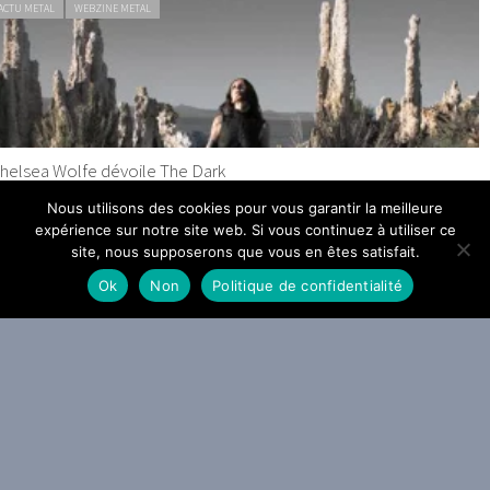
ACTU METAL
WEBZINE METAL
helsea Wolfe dévoile The Dark
9 JUILLET 2026
Nous utilisons des cookies pour vous garantir la meilleure
expérience sur notre site web. Si vous continuez à utiliser ce
site, nous supposerons que vous en êtes satisfait.
Ok
Non
Politique de confidentialité