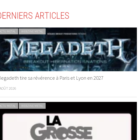
DERNIERS ARTICLES
ACTU METAL
WEBZINE METAL
egadeth tire sa révérence à Paris et Lyon en 2027
 AOÛT 2026
ACTU METAL
WEBZINE METAL