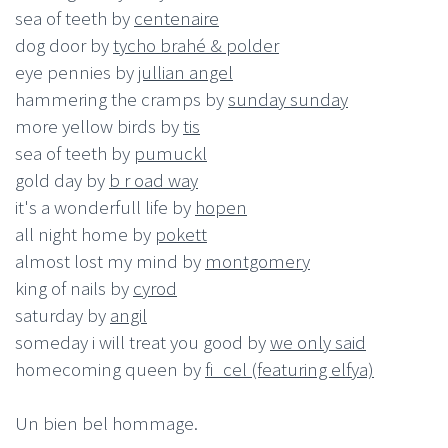
sea of teeth by
centenaire
dog door by
tycho brahé & polder
eye pennies by
jullian angel
hammering the cramps by
sunday sunday
more yellow birds by
tis
sea of teeth by
pumuckl
gold day by
b r oad way
it's a wonderfull life by
hopen
all night home by
pokett
almost lost my mind by
montgomery
king of nails by
cyrod
saturday by
angil
someday i will treat you good by
we only said
homecoming queen by
fi_cel (featuring elfya)
Un bien bel hommage.