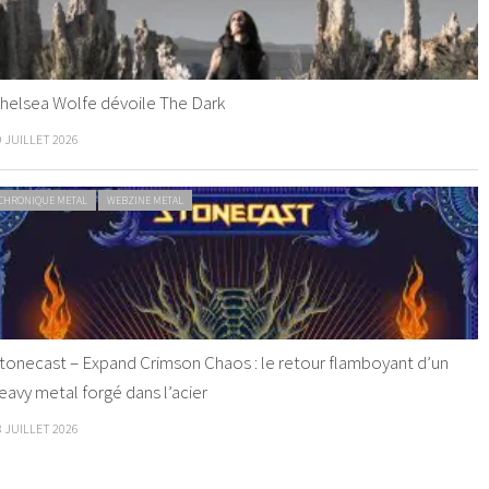
helsea Wolfe dévoile The Dark
9 JUILLET 2026
CHRONIQUE METAL
WEBZINE METAL
tonecast – Expand Crimson Chaos : le retour flamboyant d’un
eavy metal forgé dans l’acier
8 JUILLET 2026