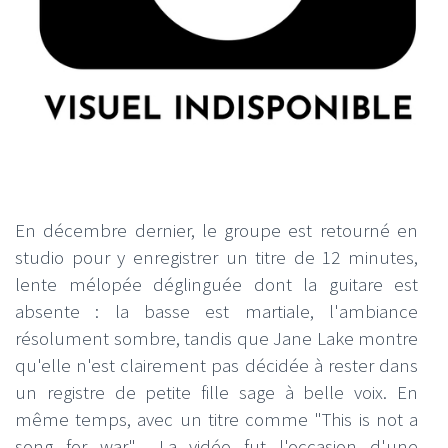
En décembre dernier, le groupe est retourné en
studio pour y enregistrer un titre de 12 minutes,
lente mélopée déglinguée dont la guitare est
absente : la basse est martiale, l'ambiance
résolument sombre, tandis que Jane Lake montre
qu'elle n'est clairement pas décidée à rester dans
un registre de petite fille sage à belle voix. En
même temps, avec un titre comme "This is not a
song for war"... La vidéo fut l'occasion d'une