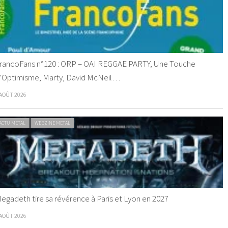
rancoFans n°120 : ORP – OAI REGGAE PARTY, Une Touche
’Optimisme, Marty, David McNeil…
 AOÛT 2026
ACTU METAL
WEBZINE METAL
egadeth tire sa révérence à Paris et Lyon en 2027
 AOÛT 2026