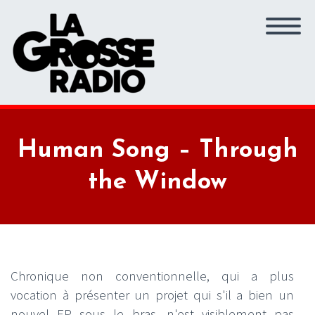
Human Song – Through
the Window
Chronique non conventionnelle, qui a plus
vocation à présenter un projet qui s'il a bien un
nouvel EP sous le bras, n'est visiblement pas