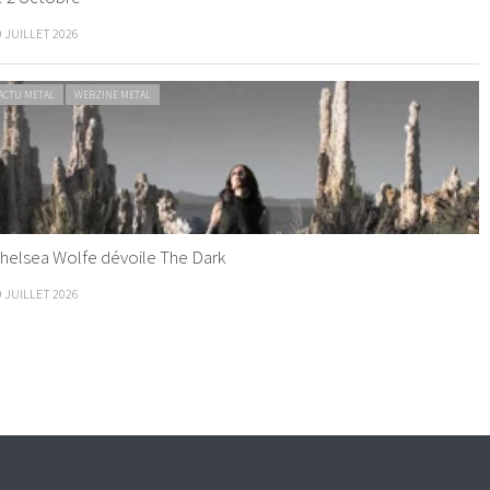
0 JUILLET 2026
ACTU METAL
WEBZINE METAL
helsea Wolfe dévoile The Dark
9 JUILLET 2026