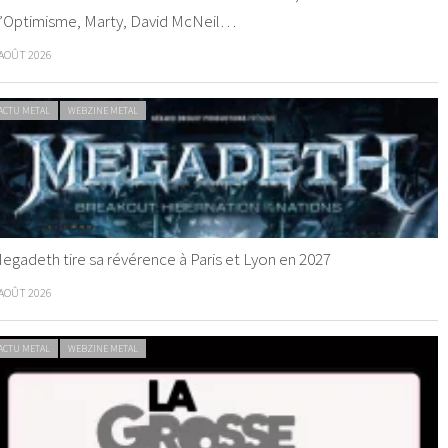
’Optimisme, Marty, David McNeil…
 AOÛT 2026
ACTU METAL
WEBZINE METAL
egadeth tire sa révérence à Paris et Lyon en 2027
 AOÛT 2026
ACTU METAL
WEBZINE METAL