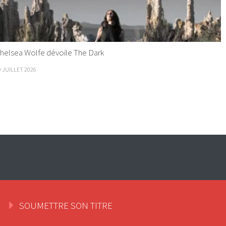
helsea Wolfe dévoile The Dark
9 JUILLET 2026
SOUMETTRE SON TITRE