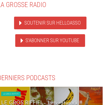
LA GROSSE RADIO
SOUTENIR SUR HELLOASSO
S'ABONNER SUR YOUTUBE
DERNIERS PODCASTS
LE GROS RIFFIFI
LE GROS RIFFIFI – Seven Days To Rock !!!