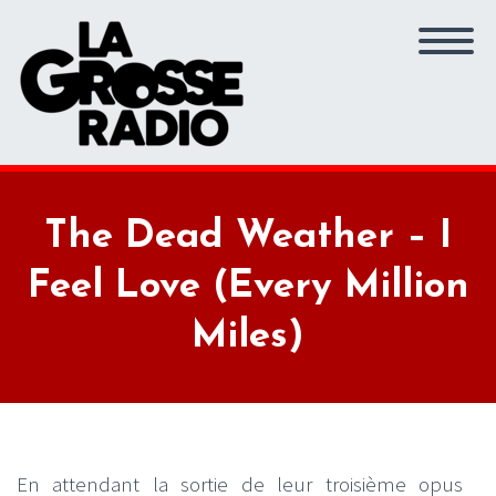
The Dead Weather – I
Feel Love (Every Million
Miles)
En attendant la sortie de leur troisième opus