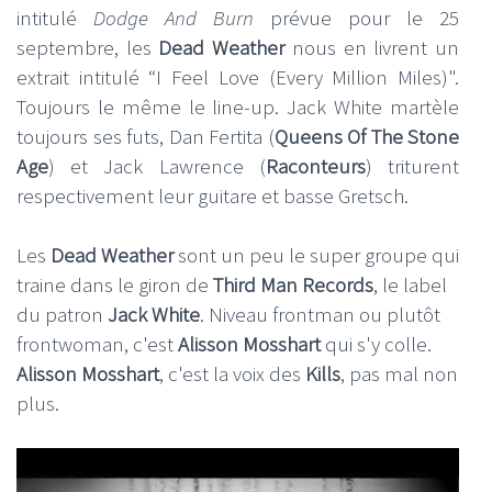
intitulé
Dodge And Burn
prévue pour le 25
septembre, les
Dead Weather
nous en livrent un
extrait intitulé “I Feel Love (Every Million Miles)".
Toujours le même le line-up. Jack White martèle
toujours ses futs, Dan Fertita (
Queens Of The Stone
Age
) et Jack Lawrence (
Raconteurs
) triturent
respectivement leur guitare et basse Gretsch.
Les
Dead Weather
sont un peu le super groupe qui
traine dans le giron de
Third Man Records
, le label
du patron
Jack White
. Niveau frontman ou plutôt
frontwoman, c'est
Alisson Mosshart
qui s'y colle.
Alisson Mosshart
, c'est la voix des
Kills
, pas mal non
plus.