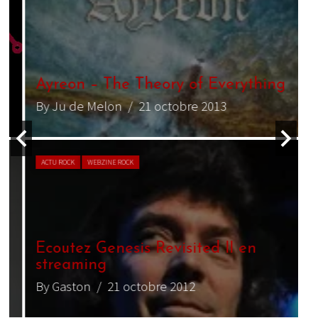
S
Ayreon – The Theory of Everything
By Ju de Melon
/ 21 octobre 2013
B
ACTU ROCK
WEBZINE ROCK
Ecoutez Genesis Revisited II en
C
streaming
By Gaston
/ 21 octobre 2012
B