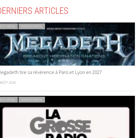
DERNIERS ARTICLES
ACTU METAL
WEBZINE METAL
egadeth tire sa révérence à Paris et Lyon en 2027
 AOÛT 2026
ACTU METAL
WEBZINE METAL