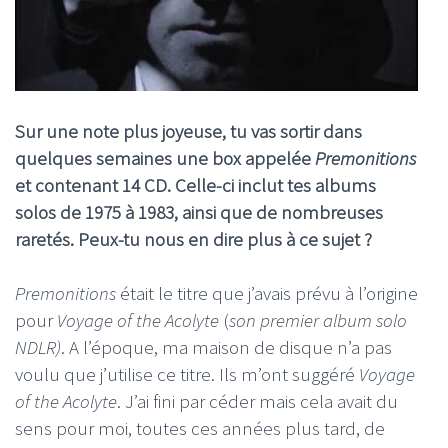
Sur une note plus joyeuse, tu vas sortir
dans
quelques semaines
une box appelée
Premonitions
et contenant 14 CD. Celle-ci inclut tes albums
solos de 1975 à 1983, ainsi que de nombreuses
raretés. Peux-tu nous en dire plus à ce sujet ?
Premonitions
était le titre que j’avais prévu à l’origine
pour
Voyage of the Acolyte
(
son premier album solo
NDLR)
. A l’époque, ma maison de disque n’a pas
voulu que j’utilise ce titre. Ils m’ont suggéré
Voyage
of the Acolyte
. J’ai fini par céder mais cela avait du
sens pour moi, toutes ces années plus tard, de