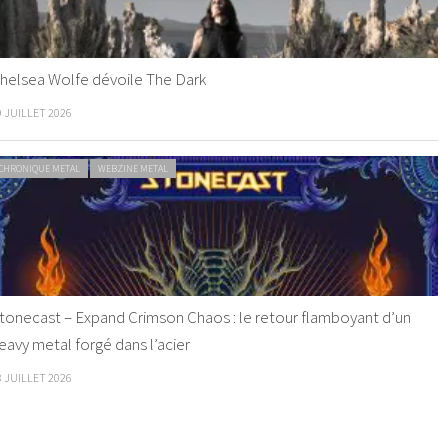
helsea Wolfe dévoile The Dark
9 JUILLET 2026
CHRONIQUE METAL
WEBZINE METAL
tonecast – Expand Crimson Chaos : le retour flamboyant d’un
eavy metal forgé dans l’acier
8 JUILLET 2026