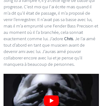
Song to a Vampire », il y a cette ligne de basse qui
progresse. C'est moi qui l'ai écrite mais quand il
m’a dit qu’il était de passage, il m’a proposé de
venir l’enregistrer. Il n’avait pas sa basse avec lui,
mais il m’a emprunté une Fender Bass Precision et
au moment où il l’a branchée, cela sonnait
exactement comme lui. J’adore
Chris
. Je l’ai aimé
tout d’abord en tant que musicien avant de
devenir ami avec lui. J’aurais aimé pouvoir
collaborer encore avec lui et je pense qu’il
manquera à beaucoup de personnes.