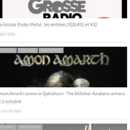
a Grosse Radio Metal : les entrées 2026 #31 et #32
 AOÛT 2026
ACTU METAL
VIDEO METAL
WEBZINE METAL
mon Amarth sonne le Gjallarhorn : The Allfather Awakens arrivera
e 2 octobre
0 JUILLET 2026
ACTU METAL
WEBZINE METAL