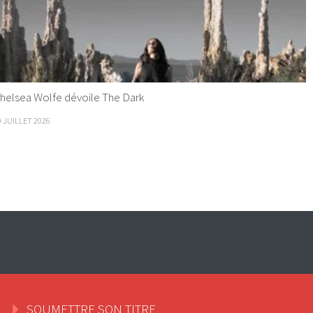
helsea Wolfe dévoile The Dark
9 JUILLET 2026
SOUMETTRE SON TITRE