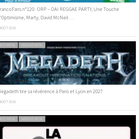
rancoFans n°120 : ORP – OAI REGGAE PARTY, Une Touche
’Optimisme, Marty, David McNeil…
 AOÛT 2026
ACTU METAL
WEBZINE METAL
egadeth tire sa révérence à Paris et Lyon en 2027
 AOÛT 2026
ACTU METAL
WEBZINE METAL