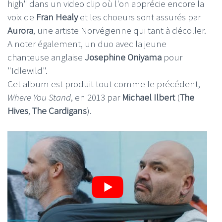
high" dans un video clip où l'on apprécie encore la
voix de
Fran Healy
et les choeurs sont assurés par
Aurora
, une artiste Norvégienne qui tant à décoller.
A noter également, un duo avec la jeune
chanteuse anglaise
Josephine Oniyama
pour
"Idlewild".
Cet album est produit tout comme le précédent,
Where You Stand
, en 2013 par
Michael Ilbert
(
The
Hives
,
The Cardigans
).