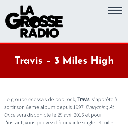
Travis – 3 Miles High
Le groupe écossais de pop rock,
Travis
, s'apprête à
sortir son 8ème album depuis 1997.
Everything At
Once
sera disponible le 29 avril 2016 et pour
l'instant, vous pouvez découvrir le single "3 miles