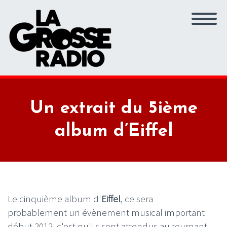
Un extrait du 5ième
album d’Eiffel
Le cinquième album d'
Eiffel
, ce sera
probablement un évènement musical important
début 2012, c'est qu'ils sont attendus au tournant