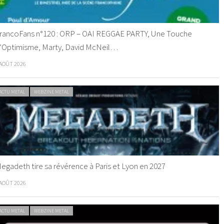
rancoFans n°120 : ORP – OAI REGGAE PARTY, Une Touche
’Optimisme, Marty, David McNeil…
 AOÛT 2026
ACTU METAL
WEBZINE METAL
egadeth tire sa révérence à Paris et Lyon en 2027
 AOÛT 2026
ACTU METAL
WEBZINE METAL