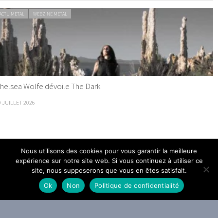
ACTU METAL
WEBZINE METAL
helsea Wolfe dévoile The Dark
9 JUILLET 2026
Nous utilisons des cookies pour vous garantir la meilleure
expérience sur notre site web. Si vous continuez à utiliser ce
site, nous supposerons que vous en êtes satisfait.
Ok
Non
Politique de confidentialité