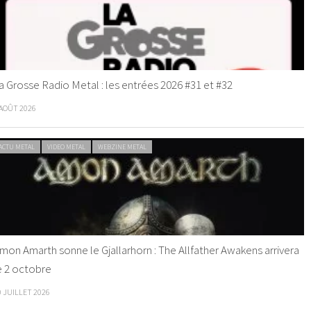
a Grosse Radio Metal : les entrées 2026 #31 et #32
 AOÛT 2026
ACTU METAL
VIDEO METAL
WEBZINE METAL
mon Amarth sonne le Gjallarhorn : The Allfather Awakens arrivera
e 2 octobre
0 JUILLET 2026