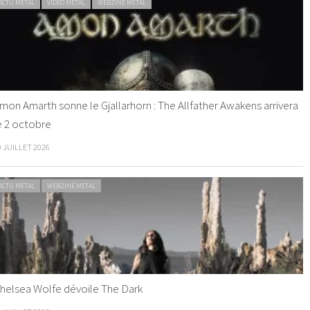
ACTU METAL
VIDEO METAL
WEBZINE METAL
mon Amarth sonne le Gjallarhorn : The Allfather Awakens arrivera
e 2 octobre
0 JUILLET 2026
ACTU METAL
WEBZINE METAL
helsea Wolfe dévoile The Dark