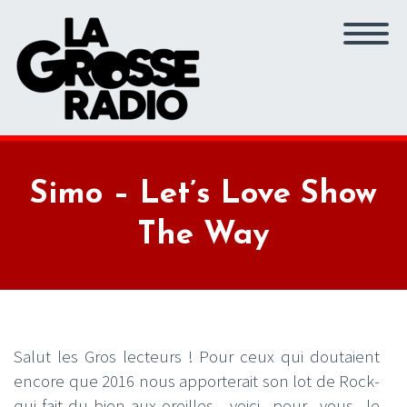
Simo – Let’s Love Show
The Way
Salut les Gros lecteurs ! Pour ceux qui doutaient
encore que 2016 nous apporterait son lot de Rock-
qui-fait-du-bien-aux-oreilles, voici pour vous le