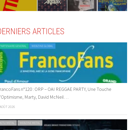
DERNIERS ARTICLES
PARTENAIRE GENERAL
WEBZINE GLOBAL
rancoFans n°120 : ORP – OAI REGGAE PARTY, Une Touche
’Optimisme, Marty, David McNeil…
 AOÛT 2026
ACTU METAL
WEBZINE METAL