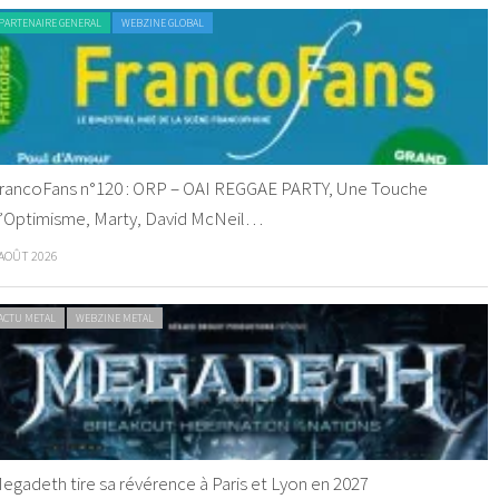
PARTENAIRE GENERAL
WEBZINE GLOBAL
rancoFans n°120 : ORP – OAI REGGAE PARTY, Une Touche
’Optimisme, Marty, David McNeil…
 AOÛT 2026
ACTU METAL
WEBZINE METAL
egadeth tire sa révérence à Paris et Lyon en 2027