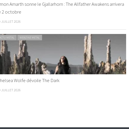
mon Amarth sonne le Gjallarhorn : The Allfather Awakens arrivera
e 2 octobre
0 JUILLET 2026
ACTU METAL
WEBZINE METAL
helsea Wolfe dévoile The Dark
9 JUILLET 2026