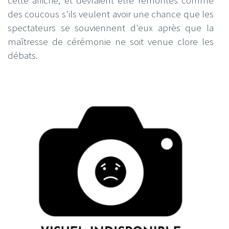
cette affiche, et devraient être remontés comme
des coucous s'ils veulent avoir une chance que les
spectateurs se souviennent d'eux après que la
maîtresse de cérémonie ne soit venue clore les
débats.