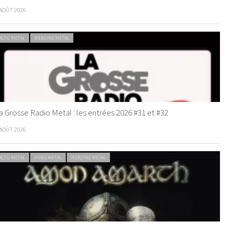
 AOÛT 2026
ACTU METAL
WEBZINE METAL
a Grosse Radio Metal : les entrées 2026 #31 et #32
 AOÛT 2026
ACTU METAL
VIDEO METAL
WEBZINE METAL