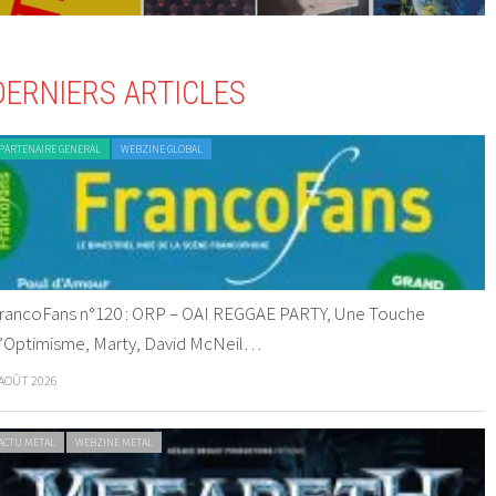
DERNIERS ARTICLES
PARTENAIRE GENERAL
WEBZINE GLOBAL
rancoFans n°120 : ORP – OAI REGGAE PARTY, Une Touche
’Optimisme, Marty, David McNeil…
 AOÛT 2026
ACTU METAL
WEBZINE METAL