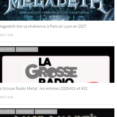
egadeth tire sa révérence à Paris et Lyon en 2027
 AOÛT 2026
ACTU METAL
WEBZINE METAL
a Grosse Radio Metal : les entrées 2026 #31 et #32
 AOÛT 2026
ACTU METAL
VIDEO METAL
WEBZINE METAL