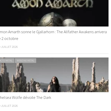
mon Amarth sonne le Gjallarhorn : The Allfather Awakens arrivera
e 2 octobre
0 JUILLET 2026
ACTU METAL
WEBZINE METAL
helsea Wolfe dévoile The Dark
9 JUILLET 2026