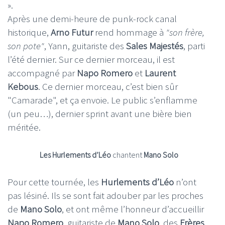
».
Après une demi-heure de punk-rock canal
historique,
Arno Futur
rend hommage à
"son frère,
son pote"
, Yann, guitariste des
Sales Majestés
, parti
l’été dernier. Sur ce dernier morceau, il est
accompagné par
Napo Romero
et
Laurent
Kebous
. Ce dernier morceau, c’est bien sûr
"Camarade", et ça envoie. Le public s’enflamme
(un peu…), dernier sprint avant une bière bien
méritée.
Les Hurlements d’Léo
chantent
Mano Solo
Pour cette tournée, les
Hurlements d’Léo
n’ont
pas lésiné. Ils se sont fait adouber par les proches
de
Mano Solo
, et ont même l’honneur d’accueillir
Napo Romero
, guitariste de
Mano Solo
, des
Frères