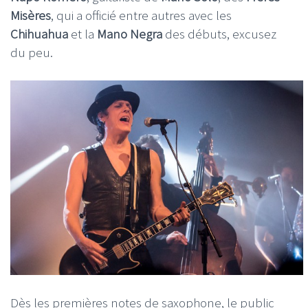
Misères
, qui a officié entre autres avec les
Chihuahua
et la
Mano Negra
des débuts, excusez
du peu.
Dès les premières notes de saxophone, le public