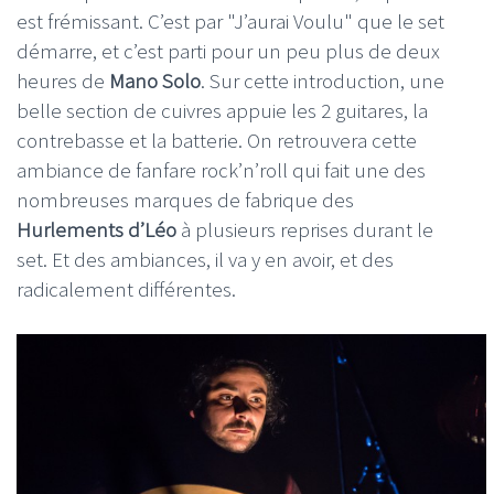
est frémissant. C’est par "J’aurai Voulu" que le set
démarre, et c’est parti pour un peu plus de deux
heures de
Mano Solo
. Sur cette introduction, une
belle section de cuivres appuie les 2 guitares, la
contrebasse et la batterie. On retrouvera cette
ambiance de fanfare rock’n’roll qui fait une des
nombreuses marques de fabrique des
Hurlements d’Léo
à plusieurs reprises durant le
set. Et des ambiances, il va y en avoir, et des
radicalement différentes.