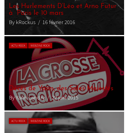
Les Hurlements D’Léo et Arno Futur
à Paris le 10 mars
By kRockus
/ 16 février 2016
ACTU ROCK
WEBZINE ROCK
Décès de Yann, des Sales Majestés
By Yann Landry
/ 22 juin 2015
ACTU ROCK
WEBZINE ROCK