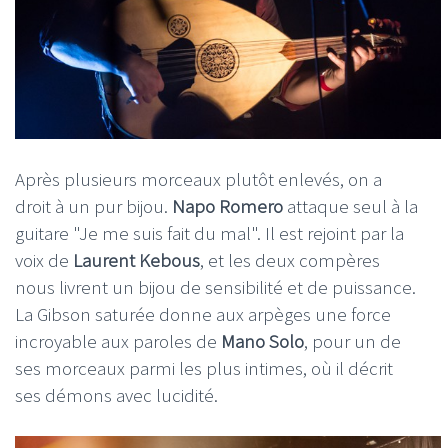
Après plusieurs morceaux plutôt enlevés, on a
droit à un pur bijou.
Napo Romero
attaque seul à la
guitare "Je me suis fait du mal". Il est rejoint par la
voix de
Laurent Kebous
, et les deux compères
nous livrent un bijou de sensibilité et de puissance.
La Gibson saturée donne aux arpèges une force
incroyable aux paroles de
Mano Solo
, pour un de
ses morceaux parmi les plus intimes, où il décrit
ses démons avec lucidité.