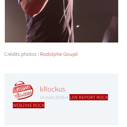
Crédits photos :
Rodolphe Goupil
kRockus
14 mars 2016 in
LIVE REPORT ROCK
,
WEBZINE ROCK