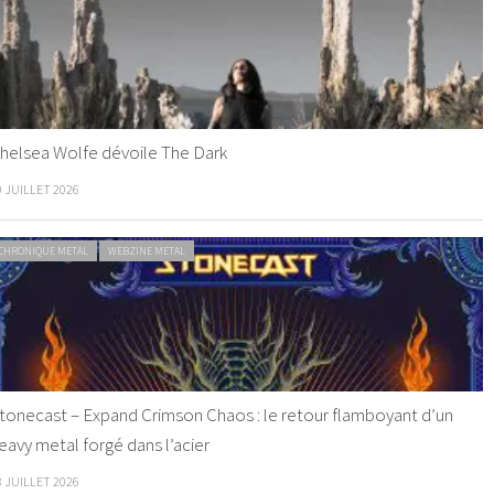
helsea Wolfe dévoile The Dark
9 JUILLET 2026
CHRONIQUE METAL
WEBZINE METAL
tonecast – Expand Crimson Chaos : le retour flamboyant d’un
eavy metal forgé dans l’acier
8 JUILLET 2026