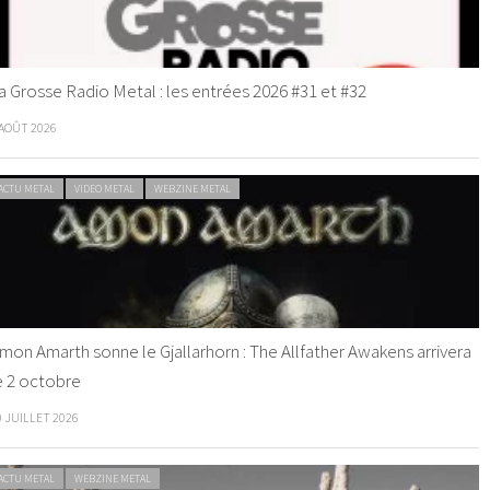
a Grosse Radio Metal : les entrées 2026 #31 et #32
 AOÛT 2026
ACTU METAL
VIDEO METAL
WEBZINE METAL
mon Amarth sonne le Gjallarhorn : The Allfather Awakens arrivera
e 2 octobre
0 JUILLET 2026
ACTU METAL
WEBZINE METAL