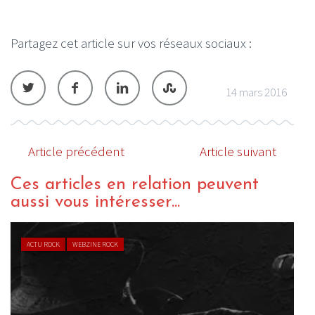
Partagez cet article sur vos réseaux sociaux :
14 mars 2016
Article précédent
Article suivant
Ces articles en relation peuvent
aussi vous intéresser...
ACTU ROCK
WEBZINE ROCK