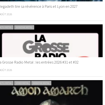
egadeth tire sa révérence à Paris et Lyon en 2027
 AOÛT 2026
ACTU METAL
WEBZINE METAL
a Grosse Radio Metal : les entrées 2026 #31 et #32
 AOÛT 2026
ACTU METAL
VIDEO METAL
WEBZINE METAL