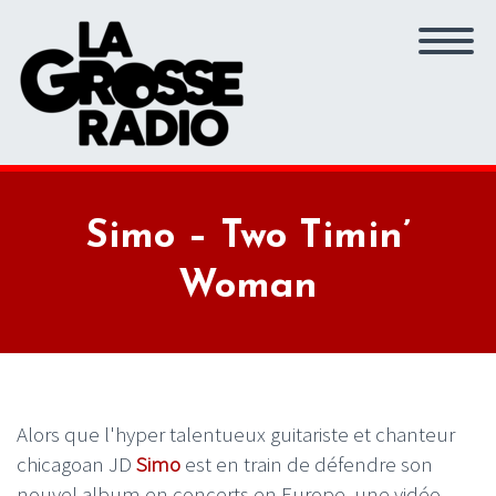
Simo – Two Timin’
Woman
Alors que l'hyper talentueux guitariste et chanteur
chicagoan JD
Simo
est en train de défendre son
nouvel album en concerts en Europe, une vidéo