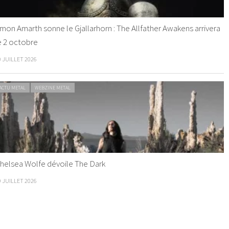
mon Amarth sonne le Gjallarhorn : The Allfather Awakens arrivera
e 2 octobre
0 JUILLET 2026
ACTU METAL
WEBZINE METAL
helsea Wolfe dévoile The Dark
9 JUILLET 2026