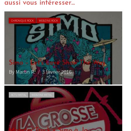
aussi vous intéresser...
CHRONIQUE ROCK
WEBZINE ROCK
Simo – Let’s Love Show The Way
By Martin R.
/ 3 février 2016
ACTU METAL
WEBZINE METAL
Monster Truck + Simo à la