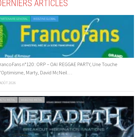
DERNIERS ARTICLES
PARTENAIRE GENERAL
WEBZINE GLOBAL
rancoFans n°120 : ORP – OAI REGGAE PARTY, Une Touche
’Optimisme, Marty, David McNeil…
 AOÛT 2026
ACTU METAL
WEBZINE METAL