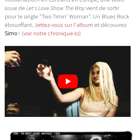
issue de
Let's Love Show The Way
vient de sortir
pour le single "Two Timin' Woman". Un Blues Rock
ébouriffant.
Jettez-vous sur l'album
et découvrez
Simo
! (
voir notre chronique ici
)