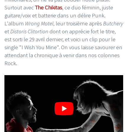
Surtout avec
The Chikitas
, ce duo féminin, juste
guitare/voix et batterie dans un délire Punk.
L'album
Wrong Motel
, leur troisième après
Butchery
et
Distoris Clitortion
dont on apprécie fort le titre,
est sorti le 29 avril dernier, et voici un clip pour le
single "I Wish You Mine". On vous laisse savourer en
attendant la chronique à venir dans nos colonnes
Rock.