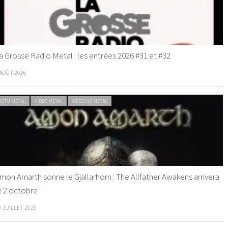
a Grosse Radio Metal : les entrées 2026 #31 et #32
 AOÛT 2026
ACTU METAL
VIDEO METAL
WEBZINE METAL
mon Amarth sonne le Gjallarhorn : The Allfather Awakens arrivera
e 2 octobre
0 JUILLET 2026