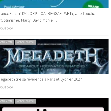
rancoFans n°120 : ORP – OAI REGGAE PARTY, Une Touche
’Optimisme, Marty, David McNeil…
 AOÛT 2026
ACTU METAL
WEBZINE METAL
egadeth tire sa révérence à Paris et Lyon en 2027
 AOÛT 2026
ACTU METAL
WEBZINE METAL