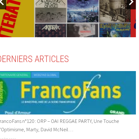
DERNIERS ARTICLES
PARTENAIRE GENERAL
WEBZINE GLOBAL
rancoFans n°120 : ORP – OAI REGGAE PARTY, Une Touche
’Optimisme, Marty, David McNeil…