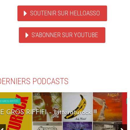
SOUTENIR SUR HELLOASSO
S'ABONNER SUR YOUTUBE
DERNIERS PODCASTS
LE GROS RIFFIFI
LE GROS RIFFIFI – Seven Days To Rock !!!