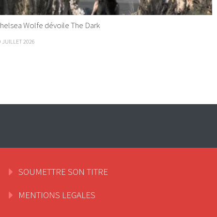
helsea Wolfe dévoile The Dark
9 JUILLET 2026
SOUMETTRE SON TITRE
MENTIONS LEGALES