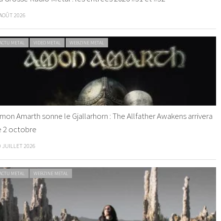
 AOÛT 2026
ACTU METAL
VIDEO METAL
WEBZINE METAL
mon Amarth sonne le Gjallarhorn : The Allfather Awakens arrivera
e 2 octobre
0 JUILLET 2026
ACTU METAL
WEBZINE METAL