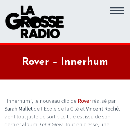
Rover – Innerhum
"Innerhum", le nouveau clip de
Rover
réalisé par
Sarah Mallet
de l'Ecole de la Cité et
Vincent Roché
,
vient tout juste de sortir. Le titre est issu de son
dernier album,
Let it Glow
. Tout en classe, une