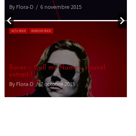
By Flora-D
/ 6 novembre 2015
B
ACTU ROCK
WEBZINE ROCK
Rover – Call my Name – nouvel
extrait !
E
By Flora-D
/ 7 octobre 2015
B