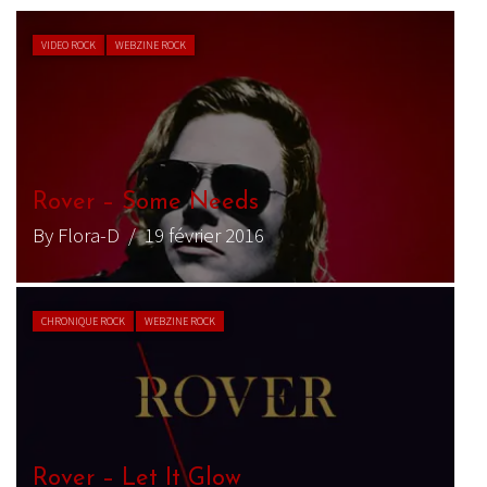
VIDEO ROCK
WEBZINE ROCK
Rover – Some Needs
P
By Flora-D
/ 19 février 2016
B
CHRONIQUE ROCK
WEBZINE ROCK
R
Rover – Let It Glow
(