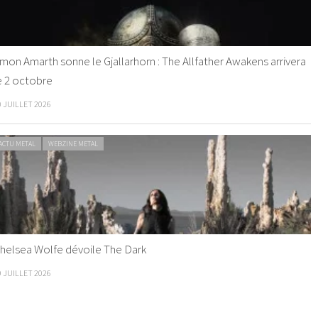
mon Amarth sonne le Gjallarhorn : The Allfather Awakens arrivera
e 2 octobre
0 JUILLET 2026
ACTU METAL
WEBZINE METAL
helsea Wolfe dévoile The Dark
9 JUILLET 2026