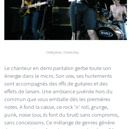
Crédit photo : Charles Eloy
Le chanteur en demi pantalon gerbe toute son
énergie dans le micro. Son voix, ses hurlements
sont accompagnés des riffs de guitares et des
effets de larsen. Une ambiance juvénile hors du
commun que vous emballe dès les premières
notes. A fond la caisse, ce rock 'n' roll, grunge,
punk, noise (oui, ils font du bruit) sans compromis,
sans concessions. Ce mélange de genres génère