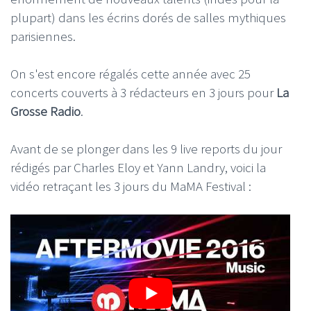
plupart) dans les écrins dorés de salles mythiques
parisiennes.
On s'est encore régalés cette année avec 25
concerts couverts à 3 rédacteurs en 3 jours pour
La
Grosse Radio
.
Avant de se plonger dans les 9 live reports du jour
rédigés par Charles Eloy et Yann Landry, voici la
vidéo retraçant les 3 jours du MaMA Festival :