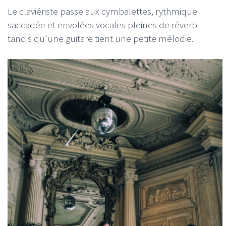
Le claviériste passe aux cymbalettes, rythmique
saccadée et envolées vocales pleines de réverb'
tandis qu'une guitare tient une petite mélodie.