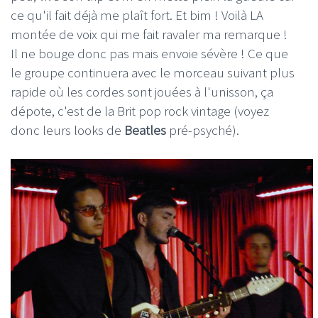
ce qu'il fait déjà me plaît fort. Et bim ! Voilà LA
montée de voix qui me fait ravaler ma remarque !
Il ne bouge donc pas mais envoie sévère ! Ce que
le groupe continuera avec le morceau suivant plus
rapide où les cordes sont jouées à l'unisson, ça
dépote, c'est de la Brit pop rock vintage (voyez
donc leurs looks de
Beatles
pré-psyché).