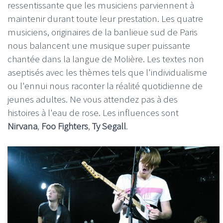
ressentissante que les musiciens parviennent à
maintenir durant toute leur prestation. Les quatre
musiciens, originaires de la banlieue sud de Paris
nous balancent une musique super puissante
chantée dans la langue de Molière. Les textes non
aseptisés avec les thèmes tels que l'individualisme
ou l'ennui nous raconter la réalité quotidienne de
jeunes adultes. Ne vous attendez pas à des
histoires à l'eau de rose. Les influences sont
Nirvana
,
Foo Fighters
,
Ty Segall
.