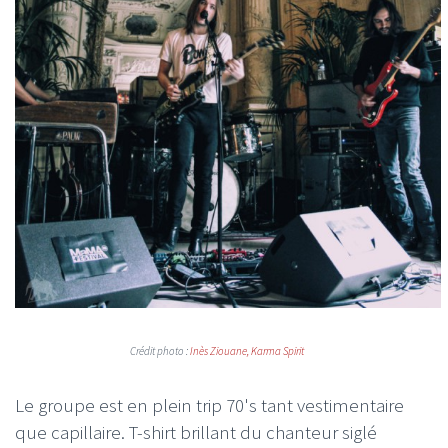
Crédit photo :
Inès
Ziouane
, Karma Spirit
Le groupe est en plein trip 70's tant vestimentaire
que capillaire. T-shirt brillant du chanteur siglé