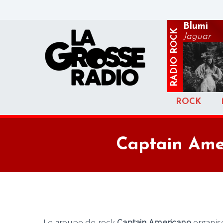
Blumi
ROCK
Jaguar
RADIO
ROCK
Captain Amer
Le groupe de rock
Captain Americano
organis