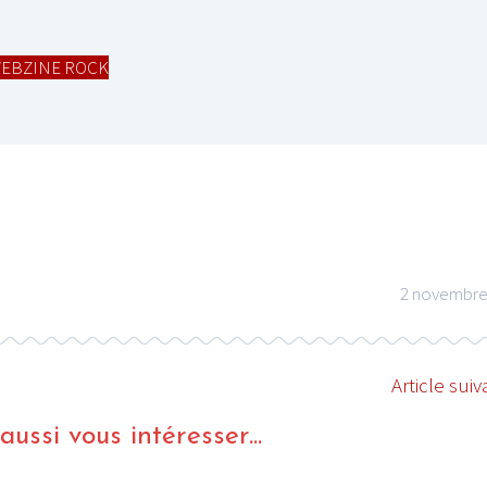
EBZINE ROCK
I
LE GROS RIFFIFI
S RIFFIFI –
LE GROS RIFFIFI – Su
as Riffifi 2025 !!!
The Covers !!!
2 novembre
Article suiv
ussi vous intéresser...