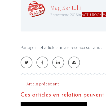
Mag Santulli
2 novembre 2016 in
ACTU ROCK
,
W
LE GROS RIFFIF
LE GRO
Partagez cet article sur vos réseaux sociaux :
Christm
Article précédent
Ces articles en relation peuvent a