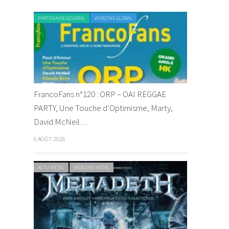
PARTENAIRE GENERAL
WEBZINE GLOBAL
FrancoFans n°120 : ORP – OAI REGGAE
PARTY, Une Touche d’Optimisme, Marty,
David McNeil…
6 AOÛT 2026
ACTU METAL
WEBZINE METAL