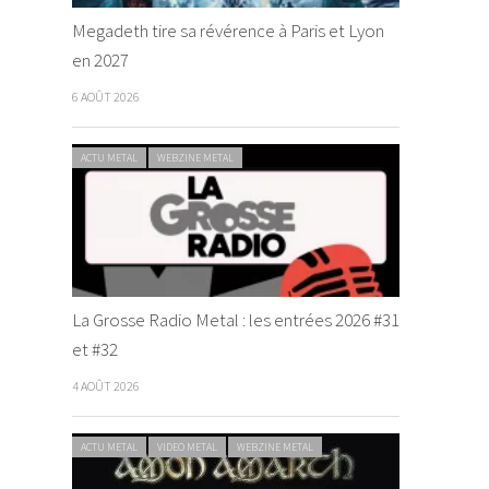
Megadeth tire sa révérence à Paris et Lyon
en 2027
6 AOÛT 2026
ACTU METAL
WEBZINE METAL
La Grosse Radio Metal : les entrées 2026 #31
et #32
4 AOÛT 2026
ACTU METAL
VIDEO METAL
WEBZINE METAL