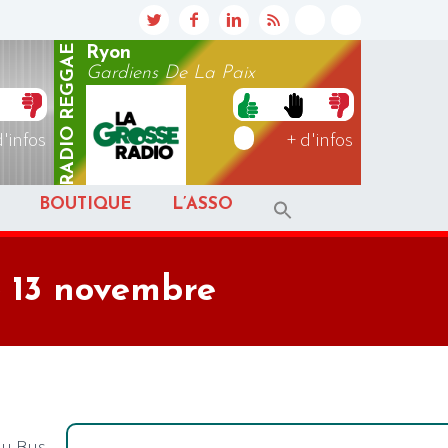
REGGAE
Ryon
Gardiens De La Paix
RADIO
d'infos
+ d'infos
BOUTIQUE
L’ASSO
e 13 novembre
au Bus