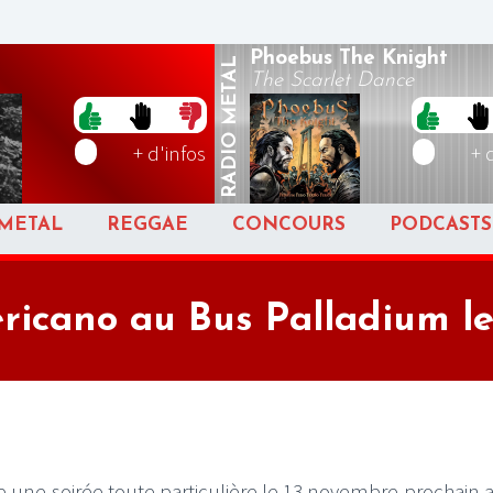
Phoebus The Knight
METAL
The Scarlet Dance
RADIO
+ d'infos
+ 
METAL
REGGAE
CONCOURS
PODCASTS
icano au Bus Palladium l
e une soirée toute particulière le 13 novembre prochain 