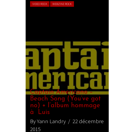
VIDEO ROCK
WEBZINE ROCK
Captain Americano –
Beach Song (You’ve got
no) + l’album hommage
à Luis
By Yann Landry
/ 22 décembre
2015